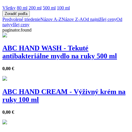
Všetky
80 ml
200 ml
500 ml
100 ml
Zoradiť podľa
Predvolené triedenie
Názov A-Z
Názov Z-A
Od najnižšej ceny
Od
najvyššej ceny
paginator.found
ABC HAND WASH - Tekuté
antibakteriálne mydlo na ruky 500 ml
0,00
€
ABC HAND CREAM - Výživný krém na
ruky 100 ml
0,00
€