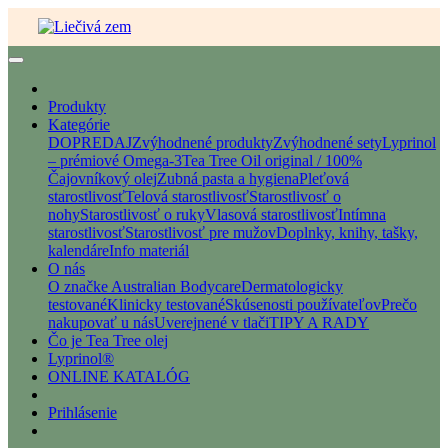
Produkty
Kategórie
DOPREDAJ
Zvýhodnené produkty
Zvýhodnené sety
Lyprinol
– prémiové Omega-3
Tea Tree Oil original / 100%
Čajovníkový olej
Zubná pasta a hygiena
Pleťová
starostlivosť
Telová starostlivosť
Starostlivosť o
nohy
Starostlivosť o ruky
Vlasová starostlivosť
Intímna
starostlivosť
Starostlivosť pre mužov
Doplnky, knihy, tašky,
kalendáre
Info materiál
O nás
O značke Australian Bodycare
Dermatologicky
testované
Klinicky testované
Skúsenosti používateľov
Prečo
nakupovať u nás
Uverejnené v tlači
TIPY A RADY
Čo je Tea Tree olej
Lyprinol®
ONLINE KATALÓG
Prihlásenie