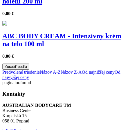
holení 200 ml
0,00
€
ABC BODY CREAM - Intenzívny krém
na telo 100 ml
0,00
€
Zoradiť podľa
Predvolené triedenie
Názov A-Z
Názov Z-A
Od najnižšej ceny
Od
najvyššej ceny
paginator.found
Kontakty
AUSTRALIAN BODYCARE TM
Business Center
Karpatská 15
058 01 Poprad