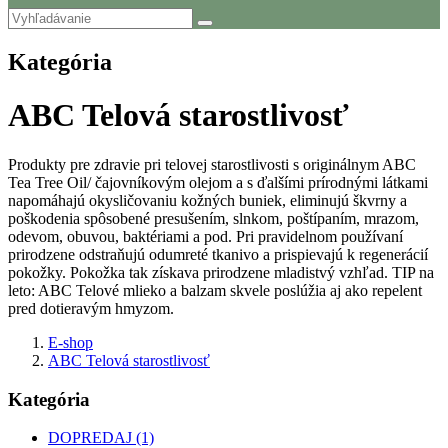
Kategória
ABC Telová starostlivosť
Produkty pre zdravie pri telovej starostlivosti s originálnym ABC
Tea Tree Oil/ čajovníkovým olejom a s ďalšími prírodnými látkami
napomáhajú okysličovaniu kožných buniek, eliminujú škvrny a
poškodenia spôsobené presušením, slnkom, poštípaním, mrazom,
odevom, obuvou, baktériami a pod. Pri pravidelnom používaní
prirodzene odstraňujú odumreté tkanivo a prispievajú k regenerácií
pokožky. Pokožka tak získava prirodzene mladistvý vzhľad. TIP na
leto: ABC Telové mlieko a balzam skvele poslúžia aj ako repelent
pred dotieravým hmyzom.
E-shop
ABC Telová starostlivosť
Kategória
DOPREDAJ (1)