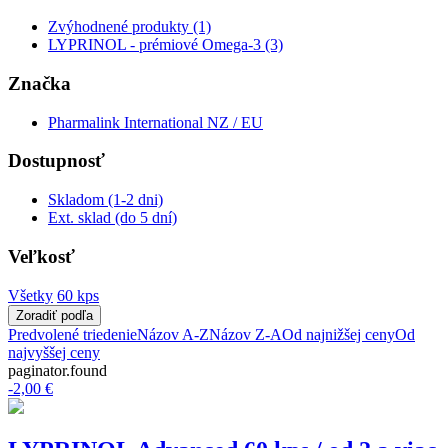
Zvýhodnené produkty (1)
LYPRINOL - prémiové Omega-3 (3)
Značka
Pharmalink International NZ / EU
Dostupnosť
Skladom (1-2 dni)
Ext. sklad (do 5 dní)
Veľkosť
Všetky
60 kps
Zoradiť podľa
Predvolené triedenie
Názov A-Z
Názov Z-A
Od najnižšej ceny
Od
najvyššej ceny
paginator.found
-2,00 €