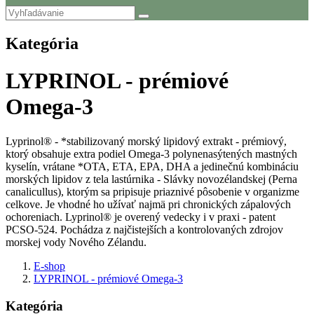
Kategória
LYPRINOL - prémiové
Omega-3
Lyprinol® - *stabilizovaný morský lipidový extrakt - prémiový,
ktorý obsahuje extra podiel Omega-3 polynenasýtených mastných
kyselín, vrátane *OTA, ETA, EPA, DHA a jedinečnú kombináciu
morských lipidov z tela lastúrnika - Slávky novozélandskej (Perna
canalicullus), ktorým sa pripisuje priaznivé pôsobenie v organizme
celkove. Je vhodné ho užívať najmä pri chronických zápalových
ochoreniach. Lyprinol® je overený vedecky i v praxi - patent
PCSO-524. Pochádza z najčistejších a kontrolovaných zdrojov
morskej vody Nového Zélandu.
E-shop
LYPRINOL - prémiové Omega-3
Kategória