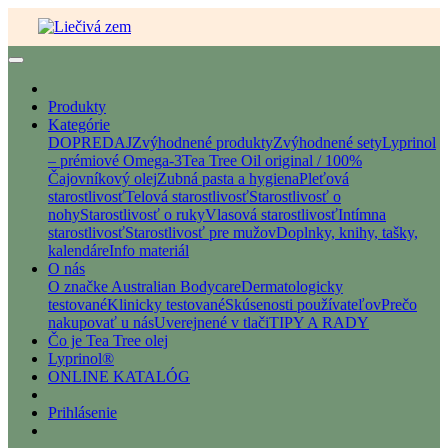
Produkty
Kategórie
DOPREDAJ
Zvýhodnené produkty
Zvýhodnené sety
Lyprinol
– prémiové Omega-3
Tea Tree Oil original / 100%
Čajovníkový olej
Zubná pasta a hygiena
Pleťová
starostlivosť
Telová starostlivosť
Starostlivosť o
nohy
Starostlivosť o ruky
Vlasová starostlivosť
Intímna
starostlivosť
Starostlivosť pre mužov
Doplnky, knihy, tašky,
kalendáre
Info materiál
O nás
O značke Australian Bodycare
Dermatologicky
testované
Klinicky testované
Skúsenosti používateľov
Prečo
nakupovať u nás
Uverejnené v tlači
TIPY A RADY
Čo je Tea Tree olej
Lyprinol®
ONLINE KATALÓG
Prihlásenie