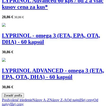
LYPRINOL Advanced 60 kps / od 2 a viac
kusov cena za kus*
28,86
€
30,86
€
LYPRINOL - omega 3 (ETA, EPA, OTA,
DHA) - 60 kapsúl
30,86
€
LYPRINOL ADVANCED - omega 3 (ETA,
EPA, OTA, DHA) - 60 kapsúl
30,86
€
Zoradiť podľa
Predvolené triedenie
Názov A-Z
Názov Z-A
Od najnižšej ceny
Od
najvyššej ceny