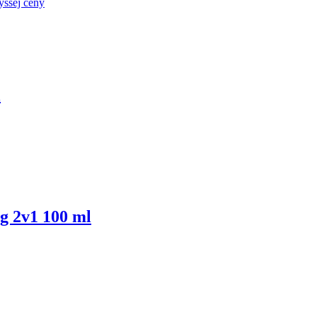
yššej ceny
l
 2v1 100 ml