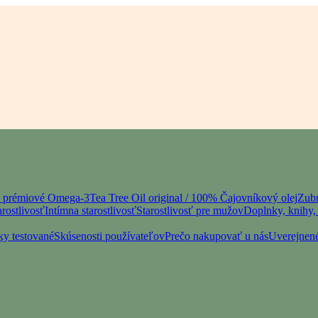
– prémiové Omega-3
Tea Tree Oil original / 100% Čajovníkový olej
Zubn
rostlivosť
Intímna starostlivosť
Starostlivosť pre mužov
Doplnky, knihy, 
ky testované
Skúsenosti používateľov
Prečo nakupovať u nás
Uverejnené