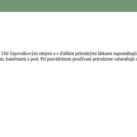
ee Oil/ čajovníkovým olejom a s ďalšími prírodnými látkami napomáhajú 
, baktériami a pod. Pri pravidelnom používaní prirodzene odstraňujú o