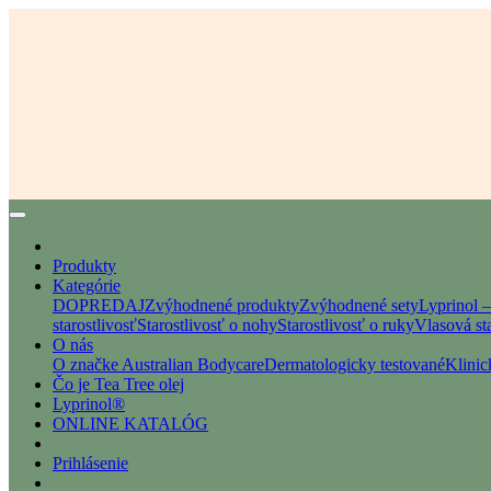
Produkty
Kategórie
DOPREDAJ
Zvýhodnené produkty
Zvýhodnené sety
Lyprinol 
starostlivosť
Starostlivosť o nohy
Starostlivosť o ruky
Vlasová sta
O nás
O značke Australian Bodycare
Dermatologicky testované
Klinic
Čo je Tea Tree olej
Lyprinol®
ONLINE KATALÓG
Prihlásenie