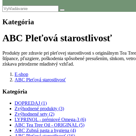
Kategória
ABC Pleťová starostlivosť
Produkty pre zdravie pri pleťovej starostlivosti s originálnym Tea Tr
štípance, pľuzgiere, poškodenia spôsobené presušením, slnkom, vetrom
získava prirodzene mladistvý vzhľad.
E-shop
ABC Pleťová starostlivosť
Kategória
DOPREDAJ (1)
Zvýhodnené produkty (3)
Zvýhodnené sety (2)
LYPRINOL - prémiové Omega-3 (6)
ABC Tea Tree Oil - ORIGINAL (5)
ABC Zubná pasta a hygiena (4)
ABC Pleťová starostlivosť (16)