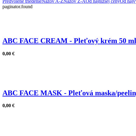
Predvolené triedenie
Názov A-Z
Názov Z-A
Od najnižšej ceny
Od najv
paginator.found
ABC FACE CREAM - Pleťový krém 50 m
0,00
€
ABC FACE MASK - Pleťová maska/peeling
0,00
€