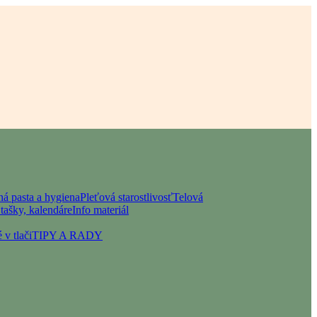
á pasta a hygiena
Pleťová starostlivosť
Telová
tašky, kalendáre
Info materiál
 v tlači
TIPY A RADY