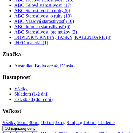
ABC Telová starostlivosť (17)
ABC Starostlivosť o nohy (6)
ABC Starostlivosť o ruky (10)
ABC Vlasová starostlivosť (10)
ABC Intímna starostlivosť (6)
ABC Starostlivosť pre mužov (2)
DOPLNKY, KNIHY, TAŠKY, KALENDÁRE (3)
INFO materiál (1)
Značka
Australian Bodycare ®, Dánsko
Dostupnosť
Všetky
Skladom (1-2 dni)
Ext. sklad (do 5 dní)
Veľkosť
Všetky
50 ml
30 ml
100 ml
3x5 g
9 ml
5 g
150 ml
1 balenie
Od najnižšej ceny