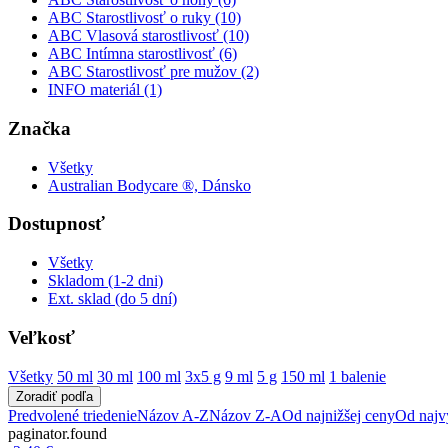
ABC Starostlivosť o ruky (10)
ABC Vlasová starostlivosť (10)
ABC Intímna starostlivosť (6)
ABC Starostlivosť pre mužov (2)
INFO materiál (1)
Značka
Všetky
Australian Bodycare ®, Dánsko
Dostupnosť
Všetky
Skladom (1-2 dni)
Ext. sklad (do 5 dní)
Veľkosť
Všetky
50 ml
30 ml
100 ml
3x5 g
9 ml
5 g
150 ml
1 balenie
Zoradiť podľa
Predvolené triedenie
Názov A-Z
Názov Z-A
Od najnižšej ceny
Od najv
paginator.found