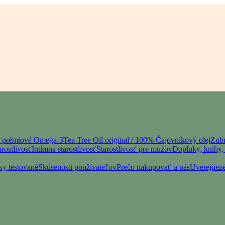
– prémiové Omega-3
Tea Tree Oil original / 100% Čajovníkový olej
Zubn
rostlivosť
Intímna starostlivosť
Starostlivosť pre mužov
Doplnky, knihy, 
ky testované
Skúsenosti používateľov
Prečo nakupovať u nás
Uverejnené