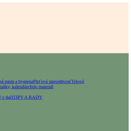
á pasta a hygiena
Pleťová starostlivosť
Telová
tašky, kalendáre
Info materiál
 v tlači
TIPY A RADY