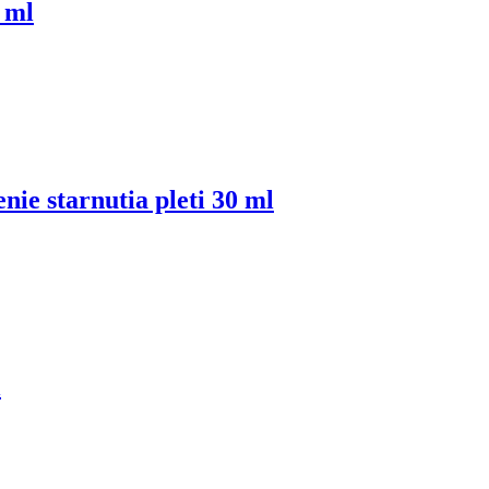
 ml
starnutia pleti 30 ml
l