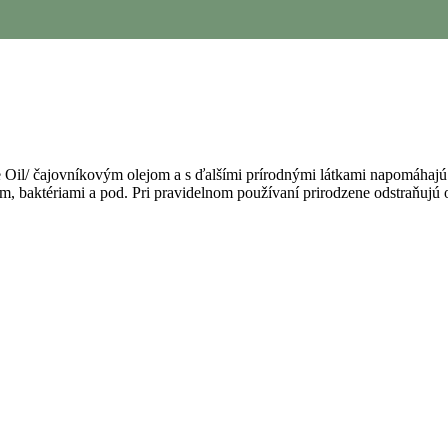
ee Oil/ čajovníkovým olejom a s ďalšími prírodnými látkami napomáhajú 
, baktériami a pod. Pri pravidelnom používaní prirodzene odstraňujú o