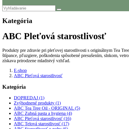
Kategória
ABC Pleťová starostlivosť
Produkty pre zdravie pri pleťovej starostlivosti s originálnym Tea Tr
štípance, pľuzgiere, poškodenia spôsobené presušením, slnkom, vetrom
získava prirodzene mladistvý vzhľad.
E-shop
ABC Pleťová starostlivosť
Kategória
DOPREDAJ (1)
Zvýhodnené produkty (1)
ABC Tea Tree Oil - ORIGINAL (5)
ABC Zubná pasta a hygiena (4)
ABC Pleťová starostlivosť (16)
ABC Telová starostlivosť (17)
ABC Starostlivosť o nohy (6)