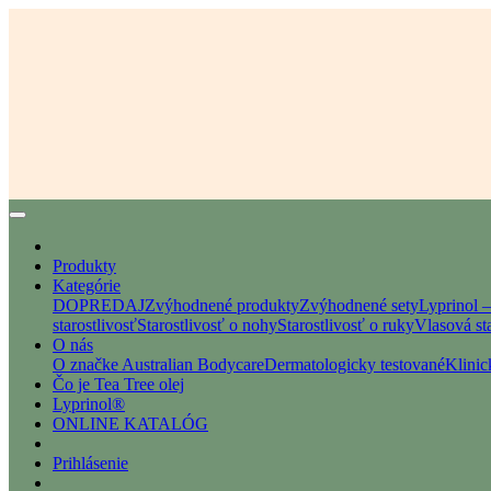
Produkty
Kategórie
DOPREDAJ
Zvýhodnené produkty
Zvýhodnené sety
Lyprinol 
starostlivosť
Starostlivosť o nohy
Starostlivosť o ruky
Vlasová sta
O nás
O značke Australian Bodycare
Dermatologicky testované
Klinic
Čo je Tea Tree olej
Lyprinol®
ONLINE KATALÓG
Prihlásenie