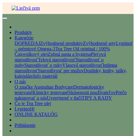
Produkty
Kategórie
DOPREDAJ
Zvýhodnené produkty
Zvýhodnené sety
Lyprinol
– prémiové Omega-3
Tea Tree Oil original / 100%
Čajovníkový olej
Zubná pasta a hygiena
Pleťová
starostlivosť
Telová starostlivosť
Starostlivosť o
nohy
Starostlivosť o ruky
Vlasová starostlivosť
Intímna
starostlivosť
Starostlivosť pre mužov
Doplnky, knihy, tašky,
kalendáre
Info materiál
O nás
O značke Australian Bodycare
Dermatologicky
testované
Klinicky testované
Skúsenosti používateľov
Prečo
nakupovať u nás
Uverejnené v tlači
TIPY A RADY
Čo je Tea Tree olej
Lyprinol®
ONLINE KATALÓG
Prihlásenie