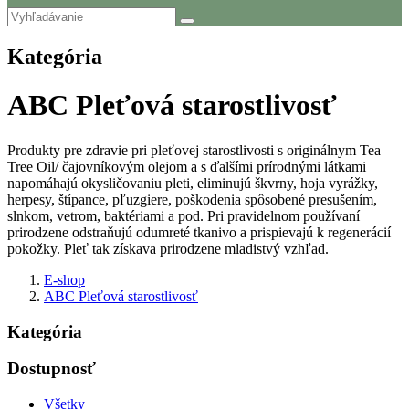
Kategória
ABC Pleťová starostlivosť
Produkty pre zdravie pri pleťovej starostlivosti s originálnym Tea
Tree Oil/ čajovníkovým olejom a s ďalšími prírodnými látkami
napomáhajú okysličovaniu pleti, eliminujú škvrny, hoja vyrážky,
herpesy, štípance, pľuzgiere, poškodenia spôsobené presušením,
slnkom, vetrom, baktériami a pod. Pri pravidelnom používaní
prirodzene odstraňujú odumreté tkanivo a prispievajú k regenerácií
pokožky. Pleť tak získava prirodzene mladistvý vzhľad.
E-shop
ABC Pleťová starostlivosť
Kategória
Dostupnosť
Všetky