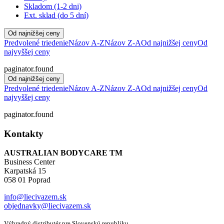
Skladom (1-2 dni)
Ext. sklad (do 5 dní)
Od najnižšej ceny
Predvolené triedenie
Názov A-Z
Názov Z-A
Od najnižšej ceny
Od
najvyššej ceny
paginator.found
Od najnižšej ceny
Predvolené triedenie
Názov A-Z
Názov Z-A
Od najnižšej ceny
Od
najvyššej ceny
paginator.found
Kontakty
AUSTRALIAN BODYCARE TM
Business Center
Karpatská 15
058 01 Poprad
info@liecivazem.sk
objednavky@liecivazem.sk
Výhradný distributér pre Slovenskú republiku.