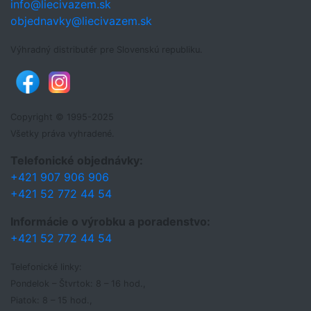
info@liecivazem.sk
objednavky@liecivazem.sk
Výhradný distributér pre Slovenskú republiku.
Copyright © 1995-2025
Všetky práva vyhradené.
Telefonické objednávky:
+421 907 906 906
+421 52 772 44 54
Informácie o výrobku a poradenstvo:
+421 52 772 44 54
Telefonické linky:
Pondelok – Štvrtok: 8 – 16 hod.,
Piatok: 8 – 15 hod.,