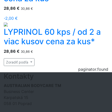
28,86
€
30,86
€
-2,00 €
LYPRINOL 60 kps / od 2 a
viac kusov cena za kus*
28,86
€
30,86
€
Zoradiť podľa
paginator.found
Kontakty
AUSTRALIAN BODYCARE TM
Business Center
Karpatská 15
058 01 Poprad