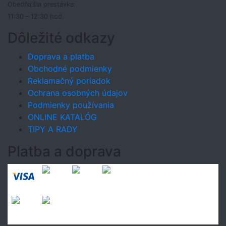
Obedňajšia prestávka:
11:30 – 12:30 hod.
Dôležité odkazy
Doprava a platba
Obchodné podmienky
Reklamačný poriadok
Ochrana osobných údajov
Podmienky používania
ONLINE KATALÓG
TIPY A RADY
Platba a doprava