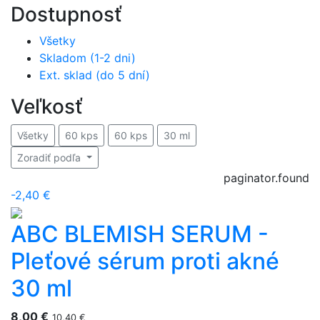
Dostupnosť
Všetky
Skladom (1-2 dni)
Ext. sklad (do 5 dní)
Veľkosť
Všetky
60 kps
60 kps
30 ml
Zoradiť podľa
paginator.found
-2,40 €
ABC BLEMISH SERUM -
Pleťové sérum proti akné
30 ml
8,00
€
10,40
€