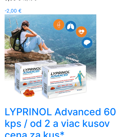
-2,00 €
LYPRINOL Advanced 60
kps / od 2 a viac kusov
cena za kus*