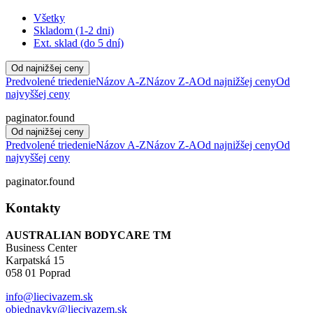
Všetky
Skladom (1-2 dni)
Ext. sklad (do 5 dní)
Od najnižšej ceny
Predvolené triedenie
Názov A-Z
Názov Z-A
Od najnižšej ceny
Od
najvyššej ceny
paginator.found
Od najnižšej ceny
Predvolené triedenie
Názov A-Z
Názov Z-A
Od najnižšej ceny
Od
najvyššej ceny
paginator.found
Kontakty
AUSTRALIAN BODYCARE TM
Business Center
Karpatská 15
058 01 Poprad
info@liecivazem.sk
objednavky@liecivazem.sk