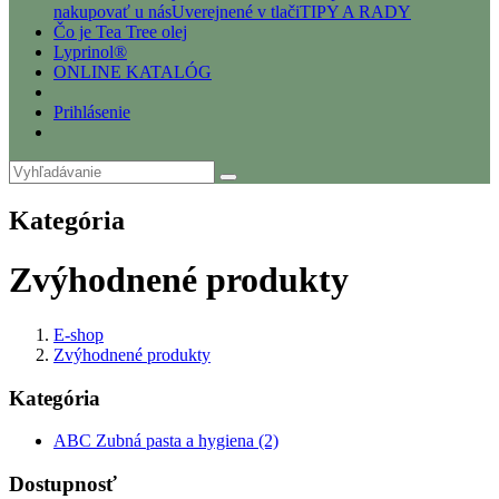
nakupovať u nás
Uverejnené v tlači
TIPY A RADY
Čo je Tea Tree olej
Lyprinol®
ONLINE KATALÓG
Prihlásenie
Kategória
Zvýhodnené produkty
E-shop
Zvýhodnené produkty
Kategória
ABC Zubná pasta a hygiena (2)
Dostupnosť