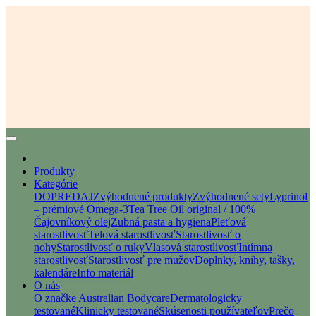
Produkty
Kategórie
DOPREDAJ
Zvýhodnené produkty
Zvýhodnené sety
Lyprinol
– prémiové Omega-3
Tea Tree Oil original / 100%
Čajovníkový olej
Zubná pasta a hygiena
Pleťová
starostlivosť
Telová starostlivosť
Starostlivosť o
nohy
Starostlivosť o ruky
Vlasová starostlivosť
Intímna
starostlivosť
Starostlivosť pre mužov
Doplnky, knihy, tašky,
kalendáre
Info materiál
O nás
O značke Australian Bodycare
Dermatologicky
testované
Klinicky testované
Skúsenosti používateľov
Prečo