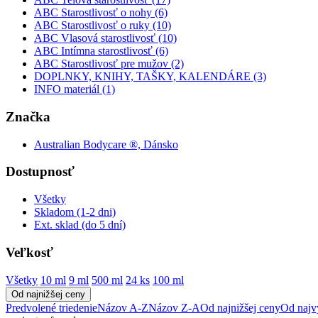
ABC Starostlivosť o nohy (6)
ABC Starostlivosť o ruky (10)
ABC Vlasová starostlivosť (10)
ABC Intímna starostlivosť (6)
ABC Starostlivosť pre mužov (2)
DOPLNKY, KNIHY, TAŠKY, KALENDÁRE (3)
INFO materiál (1)
Značka
Australian Bodycare ®, Dánsko
Dostupnosť
Všetky
Skladom (1-2 dni)
Ext. sklad (do 5 dní)
Veľkosť
Všetky
10 ml
9 ml
500 ml
24 ks
100 ml
Od najnižšej ceny
Predvolené triedenie
Názov A-Z
Názov Z-A
Od najnižšej ceny
Od najv