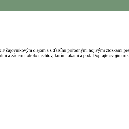
ee Oil/ čajovníkovým olejom a s ďalšími prírodnými hojivými zložkami p
palmi a zádermi okolo nechtov, kurími okami a pod. Doprajte svojim 