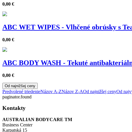
0,00
€
ABC WET WIPES - Vlhčené obrúsky s Tea 
0,00
€
ABC BODY WASH - Tekuté antibakteriáln
0,00
€
Od najnižšej ceny
Predvolené triedenie
Názov A-Z
Názov Z-A
Od najnižšej ceny
Od najv
paginator.found
Kontakty
AUSTRALIAN BODYCARE TM
Business Center
Karpatská 15