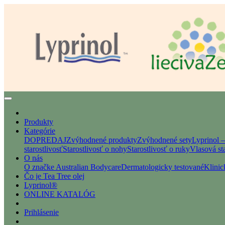
Produkty
Kategórie
DOPREDAJ
Zvýhodnené produkty
Zvýhodnené sety
Lyprinol 
starostlivosť
Starostlivosť o nohy
Starostlivosť o ruky
Vlasová sta
O nás
O značke Australian Bodycare
Dermatologicky testované
Klinic
Čo je Tea Tree olej
Lyprinol®
ONLINE KATALÓG
Prihlásenie