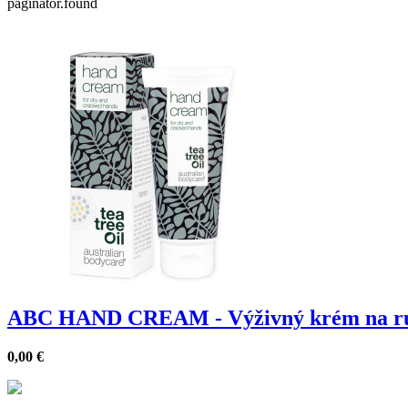
paginator.found
ABC HAND CREAM - Výživný krém na ru
0,00
€