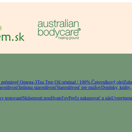
– prémiové Omega-3
Tea Tree Oil original / 100% Čajovníkový olej
Zubn
rostlivosť
Intímna starostlivosť
Starostlivosť pre mužov
Doplnky, knihy, 
ky testované
Skúsenosti používateľov
Prečo nakupovať u nás
Uverejnené