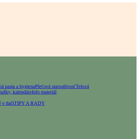
á pasta a hygiena
Pleťová starostlivosť
Telová
tašky, kalendáre
Info materiál
 v tlači
TIPY A RADY