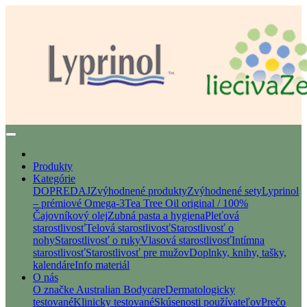
Produkty
Kategórie
DOPREDAJ
Zvýhodnené produkty
Zvýhodnené sety
Lyprinol
– prémiové Omega-3
Tea Tree Oil original / 100%
Čajovníkový olej
Zubná pasta a hygiena
Pleťová
starostlivosť
Telová starostlivosť
Starostlivosť o
nohy
Starostlivosť o ruky
Vlasová starostlivosť
Intímna
starostlivosť
Starostlivosť pre mužov
Doplnky, knihy, tašky,
kalendáre
Info materiál
O nás
O značke Australian Bodycare
Dermatologicky
testované
Klinicky testované
Skúsenosti používateľov
Prečo