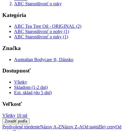
ABC Starostlivosť o ruky
Kategória
ABC Tea Tree Oil - ORIGINAL (2)
ABC Starostlivosť o nohy (1)
ABC Starostlivosť o ruky (1)
Značka
Australian Bodycare ®, Dánsko
Dostupnosť
Všetky
Skladom (1-2 dni)
Ext. sklad (do 5 dní)
Veľkosť
Všetky
10 ml
Zoradiť podľa
Predvolené triedenie
Názov A-Z
Názov Z-A
Od najnižšej ceny
Od