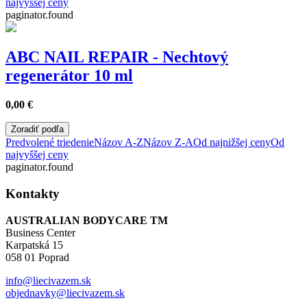
najvyššej ceny
paginator.found
ABC NAIL REPAIR - Nechtový
regenerátor 10 ml
0,00
€
Zoradiť podľa
Predvolené triedenie
Názov A-Z
Názov Z-A
Od najnižšej ceny
Od
najvyššej ceny
paginator.found
Kontakty
AUSTRALIAN BODYCARE TM
Business Center
Karpatská 15
058 01 Poprad
info@liecivazem.sk
objednavky@liecivazem.sk