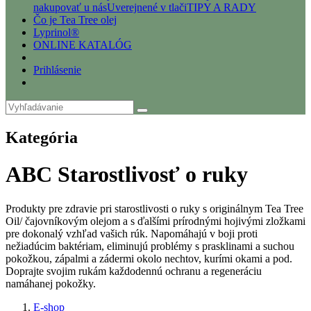
nakupovať u nás
Uverejnené v tlači
TIPY A RADY
Čo je Tea Tree olej
Lyprinol®
ONLINE KATALÓG
Prihlásenie
Kategória
ABC Starostlivosť o ruky
Produkty pre zdravie pri starostlivosti o ruky s originálnym Tea Tree
Oil/ čajovníkovým olejom a s ďalšími prírodnými hojivými zložkami
pre dokonalý vzhľad vašich rúk. Napomáhajú v boji proti
nežiadúcim baktériam, eliminujú problémy s prasklinami a suchou
pokožkou, zápalmi a zádermi okolo nechtov, kurími okami a pod.
Doprajte svojim rukám každodennú ochranu a regeneráciu
namáhanej pokožky.
E-shop