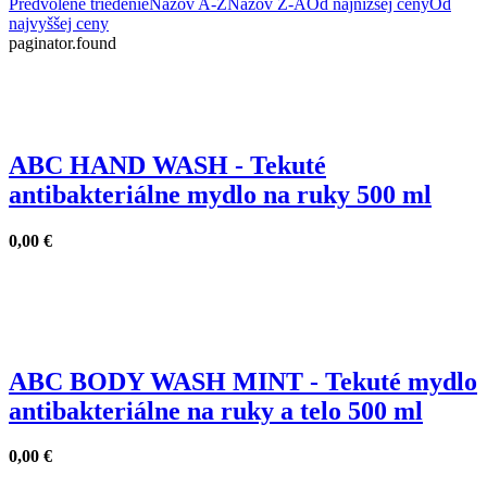
Predvolené triedenie
Názov A-Z
Názov Z-A
Od najnižšej ceny
Od
najvyššej ceny
paginator.found
ABC HAND WASH - Tekuté
antibakteriálne mydlo na ruky 500 ml
0,00
€
ABC BODY WASH MINT - Tekuté mydlo
antibakteriálne na ruky a telo 500 ml
0,00
€