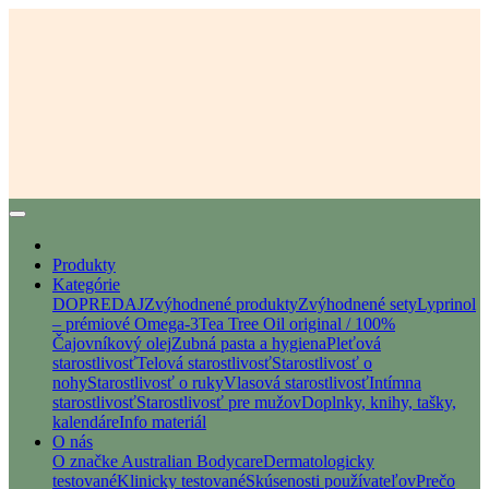
Produkty
Kategórie
DOPREDAJ
Zvýhodnené produkty
Zvýhodnené sety
Lyprinol
– prémiové Omega-3
Tea Tree Oil original / 100%
Čajovníkový olej
Zubná pasta a hygiena
Pleťová
starostlivosť
Telová starostlivosť
Starostlivosť o
nohy
Starostlivosť o ruky
Vlasová starostlivosť
Intímna
starostlivosť
Starostlivosť pre mužov
Doplnky, knihy, tašky,
kalendáre
Info materiál
O nás
O značke Australian Bodycare
Dermatologicky
testované
Klinicky testované
Skúsenosti používateľov
Prečo