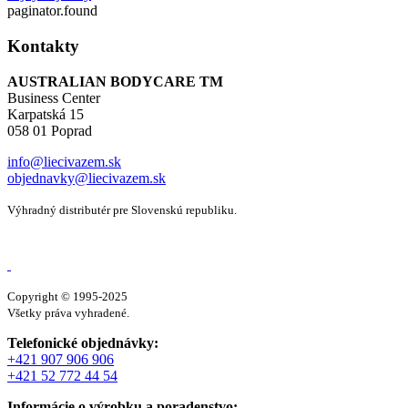
paginator.found
Kontakty
AUSTRALIAN BODYCARE TM
Business Center
Karpatská 15
058 01 Poprad
info@liecivazem.sk
objednavky@liecivazem.sk
Výhradný distributér pre Slovenskú republiku.
Copyright © 1995-2025
Všetky práva vyhradené.
Telefonické objednávky:
+421 907 906 906
+421 52 772 44 54
Informácie o výrobku a poradenstvo: