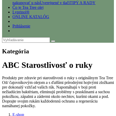
nakupovať u nás
Uverejnené v tlači
TIPY A RADY
Čo je Tea Tree olej
Lyprinol®
ONLINE KATALÓG
Prihlásenie
Kategória
ABC Starostlivosť o ruky
Produkty pre zdravie pri starostlivosti o ruky s originálnym Tea Tree
Oil/ čajovníkovým olejom a s ďalšími prírodnými hojivými zložkami
pre dokonalý vzhľad vašich rúk. Napomáhajú v boji proti
nežiadúcim baktériam, eliminujú problémy s prasklinami a suchou
pokožkou, zápalmi a zádermi okolo nechtov, kurími okami a pod.
Doprajte svojim rukám každodennú ochranu a regeneráciu
namáhanej pokožky.
E-shop