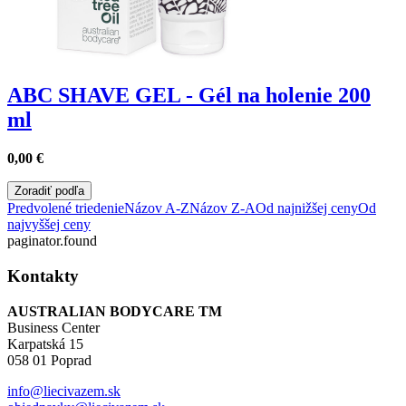
ABC SHAVE GEL - Gél na holenie 200
ml
0,00
€
Zoradiť podľa
Predvolené triedenie
Názov A-Z
Názov Z-A
Od najnižšej ceny
Od
najvyššej ceny
paginator.found
Kontakty
AUSTRALIAN BODYCARE TM
Business Center
Karpatská 15
058 01 Poprad
info@liecivazem.sk