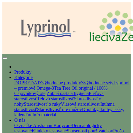
Produkty
Kategórie
DOPREDAJ
Zvýhodnené produkty
Zvýhodnené sety
Lyprinol
– prémiové Omega-3
Tea Tree Oil original / 100%
Čajovníkový olej
Zubná pasta a hygiena
Pleťová
starostlivosť
Telová starostlivosť
Starostlivosť o
nohy
Starostlivosť o ruky
Vlasová starostlivosť
Intímna
starostlivosť
Starostlivosť pre mužov
Doplnky, knihy, tašky,
kalendáre
Info materiál
O nás
O značke Australian Bodycare
Dermatologicky
testované
Klinicky testované
Skúsenosti používateľov
Prečo