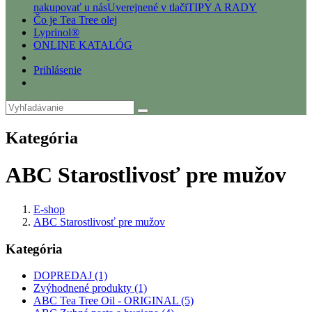
nakupovať u nás
Uverejnené v tlači
TIPY A RADY
Čo je Tea Tree olej
Lyprinol®
ONLINE KATALÓG
Prihlásenie
Kategória
ABC Starostlivosť pre mužov
E-shop
ABC Starostlivosť pre mužov
Kategória
DOPREDAJ (1)
Zvýhodnené produkty (1)
ABC Tea Tree Oil - ORIGINAL (5)