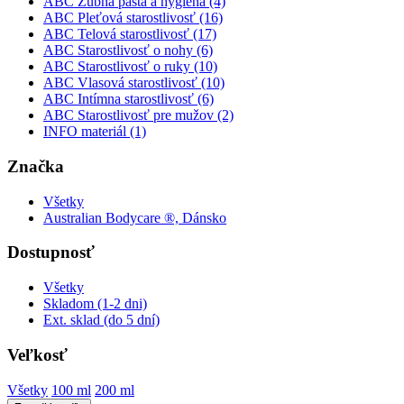
ABC Zubná pasta a hygiena (4)
ABC Pleťová starostlivosť (16)
ABC Telová starostlivosť (17)
ABC Starostlivosť o nohy (6)
ABC Starostlivosť o ruky (10)
ABC Vlasová starostlivosť (10)
ABC Intímna starostlivosť (6)
ABC Starostlivosť pre mužov (2)
INFO materiál (1)
Značka
Všetky
Australian Bodycare ®, Dánsko
Dostupnosť
Všetky
Skladom (1-2 dni)
Ext. sklad (do 5 dní)
Veľkosť
Všetky
100 ml
200 ml