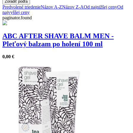
Zoradiť podľa
Predvolené triedenie
Názov A-Z
Názov Z-A
Od najnižšej ceny
Od
najvyššej ceny
paginator.found
ABC AFTER SHAVE BALM MEN -
Pleťový balzam po holení 100 ml
0,00
€