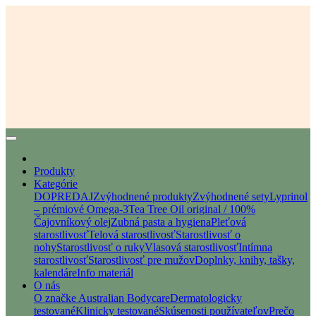
Produkty
Kategórie
DOPREDAJ
Zvýhodnené produkty
Zvýhodnené sety
Lyprinol
– prémiové Omega-3
Tea Tree Oil original / 100%
Čajovníkový olej
Zubná pasta a hygiena
Pleťová
starostlivosť
Telová starostlivosť
Starostlivosť o
nohy
Starostlivosť o ruky
Vlasová starostlivosť
Intímna
starostlivosť
Starostlivosť pre mužov
Doplnky, knihy, tašky,
kalendáre
Info materiál
O nás
O značke Australian Bodycare
Dermatologicky
testované
Klinicky testované
Skúsenosti používateľov
Prečo