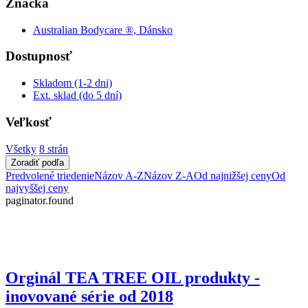
Značka
Australian Bodycare ®, Dánsko
Dostupnosť
Skladom (1-2 dni)
Ext. sklad (do 5 dní)
Veľkosť
Všetky
8 strán
Zoradiť podľa
Predvolené triedenie
Názov A-Z
Názov Z-A
Od najnižšej ceny
Od
najvyššej ceny
paginator.found
Orginál TEA TREE OIL produkty -
inovované série od 2018