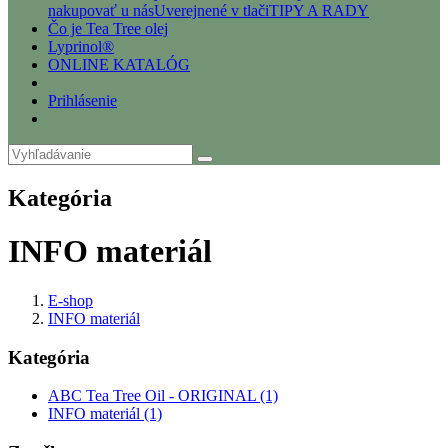
nakupovať u nás
Uverejnené v tlači
TIPY A RADY
Čo je Tea Tree olej
Lyprinol®
ONLINE KATALÓG
Prihlásenie
Kategória
INFO materiál
E-shop
INFO materiál
Kategória
ABC Tea Tree Oil - ORIGINAL (1)
INFO materiál (1)