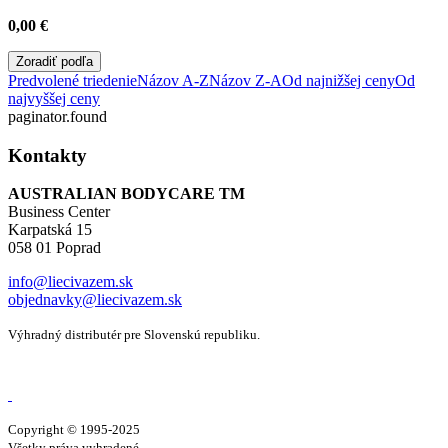
0,00
€
Zoradiť podľa
Predvolené triedenie
Názov A-Z
Názov Z-A
Od najnižšej ceny
Od
najvyššej ceny
paginator.found
Kontakty
AUSTRALIAN BODYCARE TM
Business Center
Karpatská 15
058 01 Poprad
info@liecivazem.sk
objednavky@liecivazem.sk
Výhradný distributér pre Slovenskú republiku.
Copyright © 1995-2025
Všetky práva vyhradené.