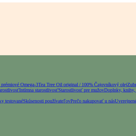
– prémiové Omega-3
Tea Tree Oil original / 100% Čajovníkový olej
Zubn
rostlivosť
Intímna starostlivosť
Starostlivosť pre mužov
Doplnky, knihy, 
ky testované
Skúsenosti používateľov
Prečo nakupovať u nás
Uverejnené