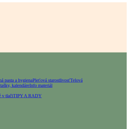
á pasta a hygiena
Pleťová starostlivosť
Telová
tašky, kalendáre
Info materiál
 v tlači
TIPY A RADY