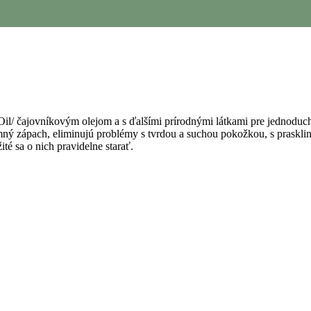
e Oil/ čajovníkovým olejom a s ďalšími prírodnými látkami pre jednoduch
mný zápach, eliminujú problémy s tvrdou a suchou pokožkou, s praskli
é sa o nich pravidelne starať.