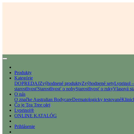
Produkty
Kategórie
DOPREDAJ
Zvýhodnené produkty
Zvýhodnené sety
Lyprinol 
starostlivosť
Starostlivosť o nohy
Starostlivosť o ruky
Vlasová sta
O nás
O značke Australian Bodycare
Dermatologicky testované
Klinic
Čo je Tea Tree olej
Lyprinol®
ONLINE KATALÓG
Prihlásenie