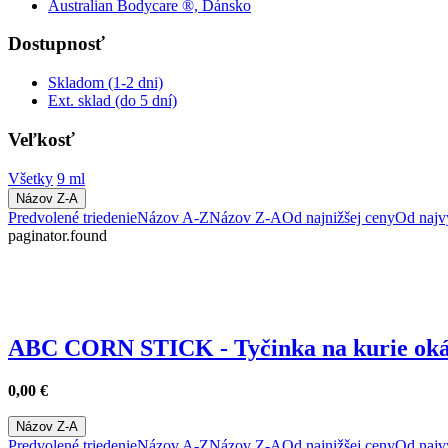
Australian Bodycare ®, Dánsko
Dostupnosť
Skladom (1-2 dni)
Ext. sklad (do 5 dní)
Veľkosť
Všetky
9 ml
Názov Z-A
Predvolené triedenie
Názov A-Z
Názov Z-A
Od najnižšej ceny
Od najv
paginator.found
ABC CORN STICK - Tyčinka na kurie oká
0,00
€
Názov Z-A
Predvolené triedenie
Názov A-Z
Názov Z-A
Od najnižšej ceny
Od najv