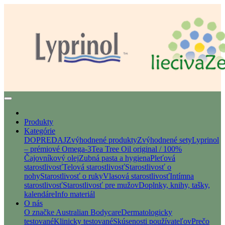
Produkty
Kategórie
DOPREDAJ
Zvýhodnené produkty
Zvýhodnené sety
Lyprinol
– prémiové Omega-3
Tea Tree Oil original / 100%
Čajovníkový olej
Zubná pasta a hygiena
Pleťová
starostlivosť
Telová starostlivosť
Starostlivosť o
nohy
Starostlivosť o ruky
Vlasová starostlivosť
Intímna
starostlivosť
Starostlivosť pre mužov
Doplnky, knihy, tašky,
kalendáre
Info materiál
O nás
O značke Australian Bodycare
Dermatologicky
testované
Klinicky testované
Skúsenosti používateľov
Prečo