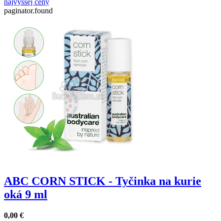
najvyššej ceny
paginator.found
ABC CORN STICK - Tyčinka na kurie
oká 9 ml
0,00
€