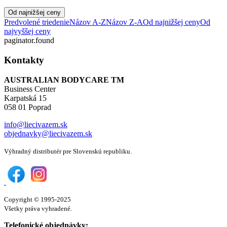
Od najnižšej ceny
Predvolené triedenie
Názov A-Z
Názov Z-A
Od najnižšej ceny
Od
najvyššej ceny
paginator.found
Kontakty
AUSTRALIAN BODYCARE TM
Business Center
Karpatská 15
058 01 Poprad
info@liecivazem.sk
objednavky@liecivazem.sk
Výhradný distributér pre Slovenskú republiku.
Copyright © 1995-2025
Všetky práva vyhradené.
Telefonické objednávky: