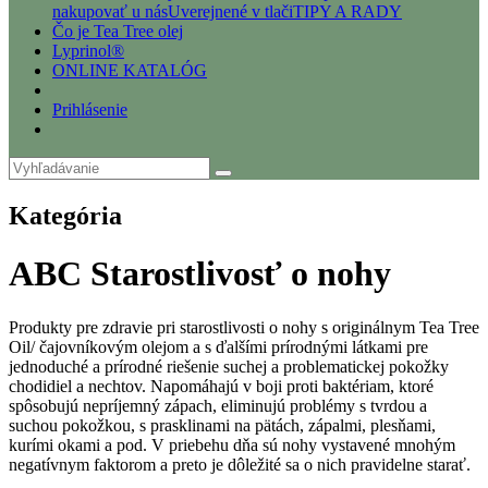
nakupovať u nás
Uverejnené v tlači
TIPY A RADY
Čo je Tea Tree olej
Lyprinol®
ONLINE KATALÓG
Prihlásenie
Kategória
ABC Starostlivosť o nohy
Produkty pre zdravie pri starostlivosti o nohy s originálnym Tea Tree
Oil/ čajovníkovým olejom a s ďalšími prírodnými látkami pre
jednoduché a prírodné riešenie suchej a problematickej pokožky
chodidiel a nechtov. Napomáhajú v boji proti baktériam, ktoré
spôsobujú nepríjemný zápach, eliminujú problémy s tvrdou a
suchou pokožkou, s prasklinami na pätách, zápalmi, plesňami,
kurími okami a pod. V priebehu dňa sú nohy vystavené mnohým
negatívnym faktorom a preto je dôležité sa o nich pravidelne starať.