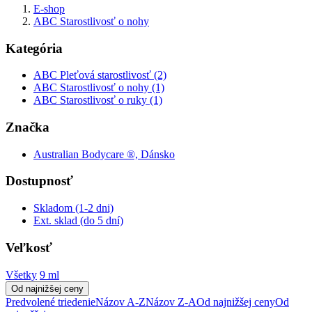
E-shop
ABC Starostlivosť o nohy
Kategória
ABC Pleťová starostlivosť (2)
ABC Starostlivosť o nohy (1)
ABC Starostlivosť o ruky (1)
Značka
Australian Bodycare ®, Dánsko
Dostupnosť
Skladom (1-2 dni)
Ext. sklad (do 5 dní)
Veľkosť
Všetky
9 ml
Od najnižšej ceny
Predvolené triedenie
Názov A-Z
Názov Z-A
Od najnižšej ceny
Od