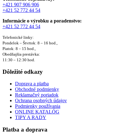
+421 907 906 906
+421 52 772 44 54
Informácie o výrobku a poradenstvo:
+421 52 772 44 54
Telefonické linky:
Pondelok – Štvrtok: 8 – 16 hod.,
Piatok: 8 – 15 hod.,
Obedňajšia prestávka:
11:30 – 12:30 hod.
Dôležité odkazy
Doprava a platba
Obchodné podmienky
Reklamačný poriadok
Ochrana osobných údajov
Podmienky používania
ONLINE KATALÓG
TIPY A RADY
Platba a doprava