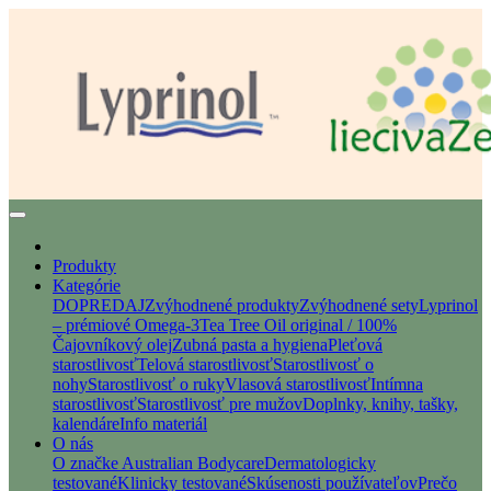
Produkty
Kategórie
DOPREDAJ
Zvýhodnené produkty
Zvýhodnené sety
Lyprinol
– prémiové Omega-3
Tea Tree Oil original / 100%
Čajovníkový olej
Zubná pasta a hygiena
Pleťová
starostlivosť
Telová starostlivosť
Starostlivosť o
nohy
Starostlivosť o ruky
Vlasová starostlivosť
Intímna
starostlivosť
Starostlivosť pre mužov
Doplnky, knihy, tašky,
kalendáre
Info materiál
O nás
O značke Australian Bodycare
Dermatologicky
testované
Klinicky testované
Skúsenosti používateľov
Prečo