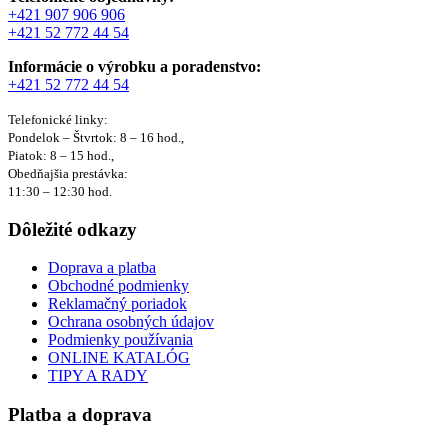
+421 907 906 906
+421 52 772 44 54
Informácie o výrobku a poradenstvo:
+421 52 772 44 54
Telefonické linky:
Pondelok – Štvrtok: 8 – 16 hod.,
Piatok: 8 – 15 hod.,
Obedňajšia prestávka:
11:30 – 12:30 hod.
Dôležité odkazy
Doprava a platba
Obchodné podmienky
Reklamačný poriadok
Ochrana osobných údajov
Podmienky používania
ONLINE KATALÓG
TIPY A RADY
Platba a doprava