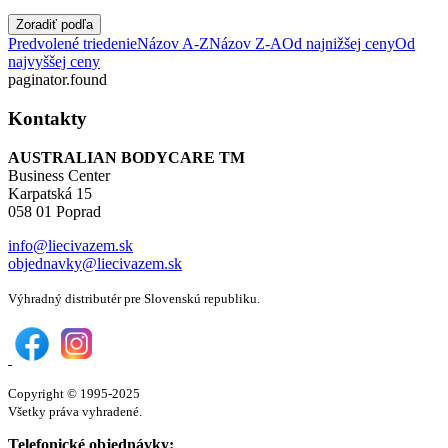
Zoradiť podľa
Predvolené triedenie
Názov A-Z
Názov Z-A
Od najnižšej ceny
Od
najvyššej ceny
paginator.found
Kontakty
AUSTRALIAN BODYCARE TM
Business Center
Karpatská 15
058 01 Poprad
info@liecivazem.sk
objednavky@liecivazem.sk
Výhradný distributér pre Slovenskú republiku.
Copyright © 1995-2025
Všetky práva vyhradené.
Telefonické objednávky: