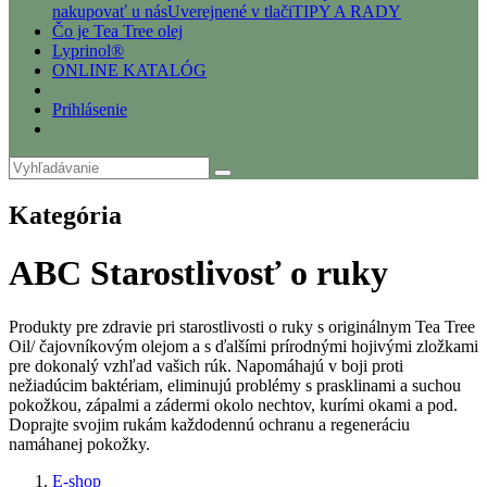
nakupovať u nás
Uverejnené v tlači
TIPY A RADY
Čo je Tea Tree olej
Lyprinol®
ONLINE KATALÓG
Prihlásenie
Kategória
ABC Starostlivosť o ruky
Produkty pre zdravie pri starostlivosti o ruky s originálnym Tea Tree
Oil/ čajovníkovým olejom a s ďalšími prírodnými hojivými zložkami
pre dokonalý vzhľad vašich rúk. Napomáhajú v boji proti
nežiadúcim baktériam, eliminujú problémy s prasklinami a suchou
pokožkou, zápalmi a zádermi okolo nechtov, kurími okami a pod.
Doprajte svojim rukám každodennú ochranu a regeneráciu
namáhanej pokožky.
E-shop