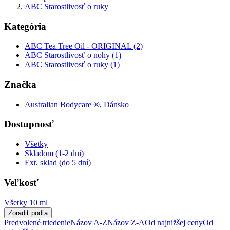
ABC Starostlivosť o ruky
Kategória
ABC Tea Tree Oil - ORIGINAL (2)
ABC Starostlivosť o nohy (1)
ABC Starostlivosť o ruky (1)
Značka
Australian Bodycare ®, Dánsko
Dostupnosť
Všetky
Skladom (1-2 dni)
Ext. sklad (do 5 dní)
Veľkosť
Všetky
10 ml
Zoradiť podľa
Predvolené triedenie
Názov A-Z
Názov Z-A
Od najnižšej ceny
Od