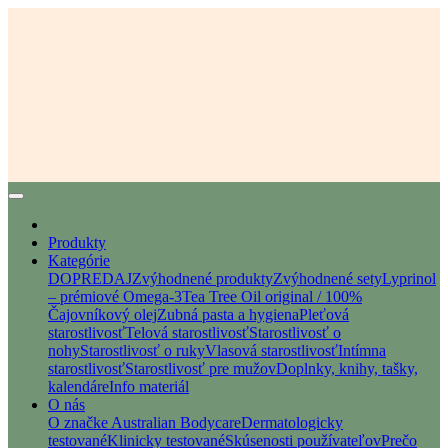
Produkty
Kategórie
DOPREDAJ
Zvýhodnené produkty
Zvýhodnené sety
Lyprinol
– prémiové Omega-3
Tea Tree Oil original / 100%
Čajovníkový olej
Zubná pasta a hygiena
Pleťová
starostlivosť
Telová starostlivosť
Starostlivosť o
nohy
Starostlivosť o ruky
Vlasová starostlivosť
Intímna
starostlivosť
Starostlivosť pre mužov
Doplnky, knihy, tašky,
kalendáre
Info materiál
O nás
O značke Australian Bodycare
Dermatologicky
testované
Klinicky testované
Skúsenosti používateľov
Prečo