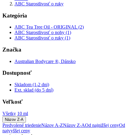
ABC Starostlivosť o ruky
Kategória
ABC Tea Tree Oil - ORIGINAL (2)
ABC Starostlivosť o nohy (1)
ABC Starostlivosť o ruky (1)
Značka
Australian Bodycare ®, Dánsko
Dostupnosť
Skladom (1-2 dni)
Ext. sklad (do 5 dní)
Veľkosť
Všetky
10 ml
Názov Z-A
Predvolené triedenie
Názov A-Z
Názov Z-A
Od najnižšej ceny
Od
najvyššej ceny