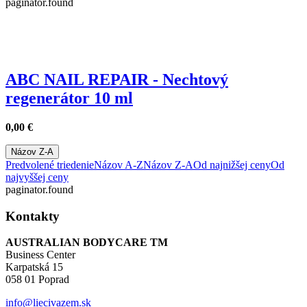
paginator.found
ABC NAIL REPAIR - Nechtový
regenerátor 10 ml
0,00
€
Názov Z-A
Predvolené triedenie
Názov A-Z
Názov Z-A
Od najnižšej ceny
Od
najvyššej ceny
paginator.found
Kontakty
AUSTRALIAN BODYCARE TM
Business Center
Karpatská 15
058 01 Poprad
info@liecivazem.sk