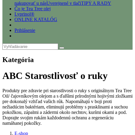
nakupovať u nás
Uverejnené v tlači
TIPY A RADY
Čo je Tea Tree olej
Lyprinol®
ONLINE KATALÓG
Prihlásenie
Kategória
ABC Starostlivosť o ruky
Produkty pre zdravie pri starostlivosti o ruky s originálnym Tea Tree
Oil/ čajovníkovým olejom a s ďalšími prírodnými hojivými zložkami
pre dokonalý vzhľad vašich rúk. Napomáhajú v boji proti
nežiadúcim baktériam, eliminujú problémy s prasklinami a suchou
pokožkou, zápalmi a zádermi okolo nechtov, kurími okami a pod.
Doprajte svojim rukám každodennú ochranu a regeneráciu
namáhanej pokožky.
E-shop