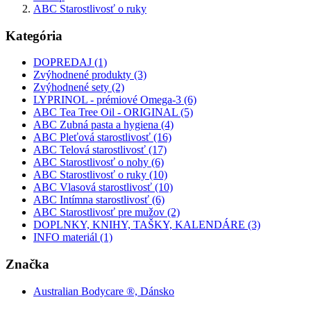
ABC Starostlivosť o ruky
Kategória
DOPREDAJ (1)
Zvýhodnené produkty (3)
Zvýhodnené sety (2)
LYPRINOL - prémiové Omega-3 (6)
ABC Tea Tree Oil - ORIGINAL (5)
ABC Zubná pasta a hygiena (4)
ABC Pleťová starostlivosť (16)
ABC Telová starostlivosť (17)
ABC Starostlivosť o nohy (6)
ABC Starostlivosť o ruky (10)
ABC Vlasová starostlivosť (10)
ABC Intímna starostlivosť (6)
ABC Starostlivosť pre mužov (2)
DOPLNKY, KNIHY, TAŠKY, KALENDÁRE (3)
INFO materiál (1)
Značka
Australian Bodycare ®, Dánsko