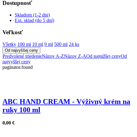
Dostupnosť
Skladom (1-2 dni)
Ext. sklad (do 5 dní)
Veľkosť
Všetky
100 ml
10 ml
9 ml
500 ml
24 ks
Od najvyššej ceny
Predvolené triedenie
Názov A-Z
Názov Z-A
Od najnižšej ceny
Od
najvyššej ceny
paginator.found
ABC HAND CREAM - Výživný krém na
ruky 100 ml
0,00
€