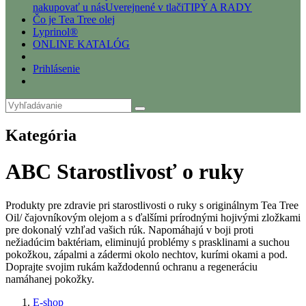
nakupovať u nás
Uverejnené v tlači
TIPY A RADY
Čo je Tea Tree olej
Lyprinol®
ONLINE KATALÓG
Prihlásenie
Kategória
ABC Starostlivosť o ruky
Produkty pre zdravie pri starostlivosti o ruky s originálnym Tea Tree
Oil/ čajovníkovým olejom a s ďalšími prírodnými hojivými zložkami
pre dokonalý vzhľad vašich rúk. Napomáhajú v boji proti
nežiadúcim baktériam, eliminujú problémy s prasklinami a suchou
pokožkou, zápalmi a zádermi okolo nechtov, kurími okami a pod.
Doprajte svojim rukám každodennú ochranu a regeneráciu
namáhanej pokožky.
E-shop