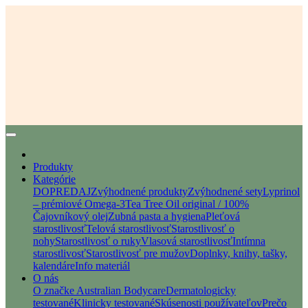
Produkty
Kategórie
DOPREDAJ
Zvýhodnené produkty
Zvýhodnené sety
Lyprinol
– prémiové Omega-3
Tea Tree Oil original / 100%
Čajovníkový olej
Zubná pasta a hygiena
Pleťová
starostlivosť
Telová starostlivosť
Starostlivosť o
nohy
Starostlivosť o ruky
Vlasová starostlivosť
Intímna
starostlivosť
Starostlivosť pre mužov
Doplnky, knihy, tašky,
kalendáre
Info materiál
O nás
O značke Australian Bodycare
Dermatologicky
testované
Klinicky testované
Skúsenosti používateľov
Prečo