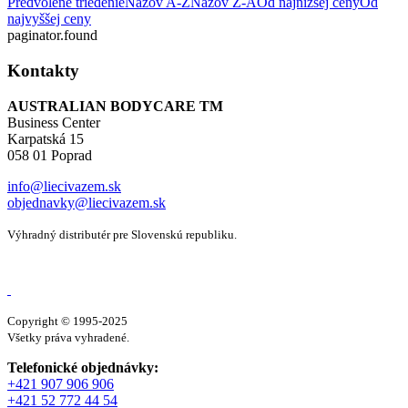
Predvolené triedenie
Názov A-Z
Názov Z-A
Od najnižšej ceny
Od
najvyššej ceny
paginator.found
Kontakty
AUSTRALIAN BODYCARE TM
Business Center
Karpatská 15
058 01 Poprad
info@liecivazem.sk
objednavky@liecivazem.sk
Výhradný distributér pre Slovenskú republiku.
Copyright © 1995-2025
Všetky práva vyhradené.
Telefonické objednávky:
+421 907 906 906
+421 52 772 44 54