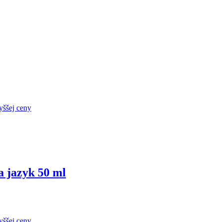
yššej ceny
 jazyk 50 ml
yššej ceny