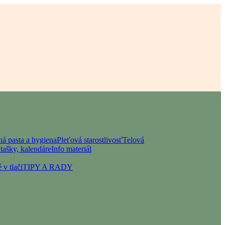
á pasta a hygiena
Pleťová starostlivosť
Telová
tašky, kalendáre
Info materiál
 v tlači
TIPY A RADY