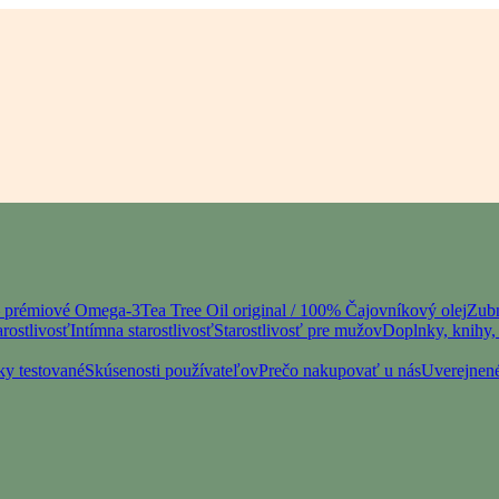
– prémiové Omega-3
Tea Tree Oil original / 100% Čajovníkový olej
Zubn
rostlivosť
Intímna starostlivosť
Starostlivosť pre mužov
Doplnky, knihy, 
ky testované
Skúsenosti používateľov
Prečo nakupovať u nás
Uverejnené