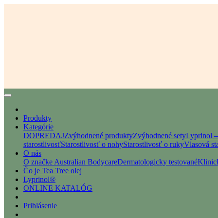
Produkty
Kategórie
DOPREDAJ
Zvýhodnené produkty
Zvýhodnené sety
Lyprinol 
starostlivosť
Starostlivosť o nohy
Starostlivosť o ruky
Vlasová sta
O nás
O značke Australian Bodycare
Dermatologicky testované
Klinic
Čo je Tea Tree olej
Lyprinol®
ONLINE KATALÓG
Prihlásenie