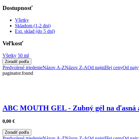
Dostupnosť
Všetky
Skladom (1-2 dni)
Ext. sklad (do 5 dní)
Veľkosť
Všetky
50 ml
Zoradiť podľa
Predvolené triedenie
Názov A-Z
Názov Z-A
Od najnižšej ceny
Od najv
paginator.found
ABC MOUTH GEL - Zubný gél na ďasná a
0,00
€
Zoradiť podľa
Predvolené triedenie
Názov A-Z
Názov Z-A
Od najnižšej ceny
Od najv