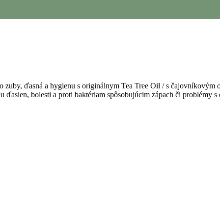
 o zuby, ďasná a hygienu s originálnym Tea Tree Oil / s čajovníkovým o
iu ďasien, bolesti a proti baktériam spôsobujúcim zápach či problémy 