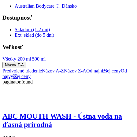
Australian Bodycare ®, Dánsko
Dostupnosť
Skladom (1-2 dni)
Ext. sklad (do 5 dní)
Veľkosť
Všetky
200 ml
500 ml
Názov Z-A
Predvolené triedenie
Názov A-Z
Názov Z-A
Od najnižšej ceny
Od
najvyššej ceny
paginator.found
ABC MOUTH WASH - Ústna voda na
ďasná prírodná