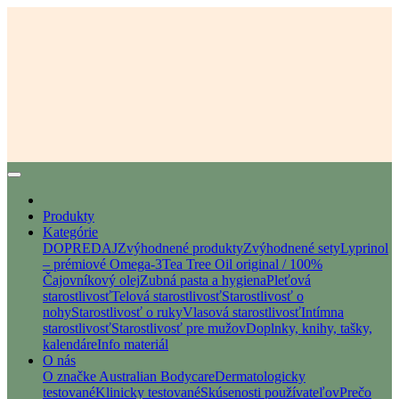
Produkty
Kategórie
DOPREDAJ
Zvýhodnené produkty
Zvýhodnené sety
Lyprinol
– prémiové Omega-3
Tea Tree Oil original / 100%
Čajovníkový olej
Zubná pasta a hygiena
Pleťová
starostlivosť
Telová starostlivosť
Starostlivosť o
nohy
Starostlivosť o ruky
Vlasová starostlivosť
Intímna
starostlivosť
Starostlivosť pre mužov
Doplnky, knihy, tašky,
kalendáre
Info materiál
O nás
O značke Australian Bodycare
Dermatologicky
testované
Klinicky testované
Skúsenosti používateľov
Prečo