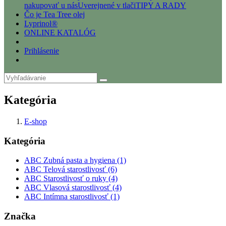
nakupovať u nás
Uverejnené v tlači
TIPY A RADY
Čo je Tea Tree olej
Lyprinol®
ONLINE KATALÓG
Prihlásenie
Kategória
E-shop
Kategória
ABC Zubná pasta a hygiena (1)
ABC Telová starostlivosť (6)
ABC Starostlivosť o ruky (4)
ABC Vlasová starostlivosť (4)
ABC Intímna starostlivosť (1)
Značka