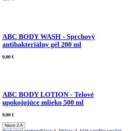
ABC BODY WASH - Sprchový
antibakteriálny gél 200 ml
0,00
€
ABC BODY LOTION - Telové
upokojujúce mlieko 500 ml
0,00
€
Názov Z-A
Predvolené triedenie
Názov A-Z
Názov Z-A
Od najnižšej ceny
Od