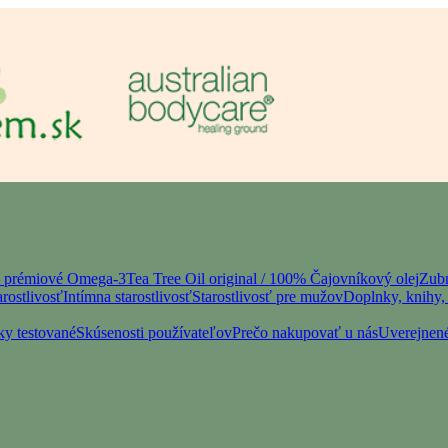
– prémiové Omega-3
Tea Tree Oil original / 100% Čajovníkový olej
Zubn
rostlivosť
Intímna starostlivosť
Starostlivosť pre mužov
Doplnky, knihy, 
ky testované
Skúsenosti používateľov
Prečo nakupovať u nás
Uverejnené