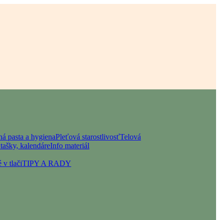
á pasta a hygiena
Pleťová starostlivosť
Telová
tašky, kalendáre
Info materiál
 v tlači
TIPY A RADY