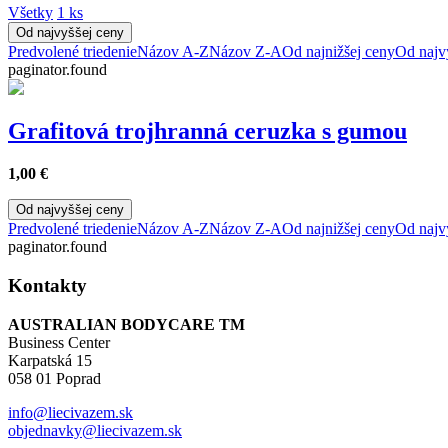
Všetky
1 ks
Od najvyššej ceny
Predvolené triedenie
Názov A-Z
Názov Z-A
Od najnižšej ceny
Od najv
paginator.found
Grafitová trojhranná ceruzka s gumou
1,00
€
Od najvyššej ceny
Predvolené triedenie
Názov A-Z
Názov Z-A
Od najnižšej ceny
Od najv
paginator.found
Kontakty
AUSTRALIAN BODYCARE TM
Business Center
Karpatská 15
058 01 Poprad
info@liecivazem.sk
objednavky@liecivazem.sk