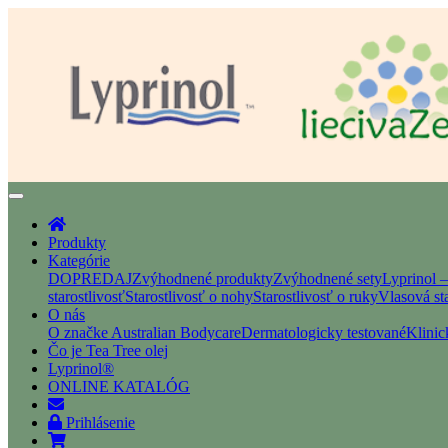
Produkty
Kategórie
DOPREDAJ
Zvýhodnené produkty
Zvýhodnené sety
Lyprinol 
starostlivosť
Starostlivosť o nohy
Starostlivosť o ruky
Vlasová sta
O nás
O značke Australian Bodycare
Dermatologicky testované
Klinic
Čo je Tea Tree olej
Lyprinol®
ONLINE KATALÓG
Prihlásenie