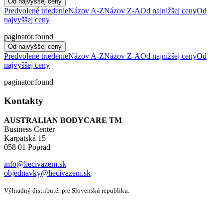
Od najvyššej ceny
Predvolené triedenie
Názov A-Z
Názov Z-A
Od najnižšej ceny
Od
najvyššej ceny
paginator.found
Od najvyššej ceny
Predvolené triedenie
Názov A-Z
Názov Z-A
Od najnižšej ceny
Od
najvyššej ceny
paginator.found
Kontakty
AUSTRALIAN BODYCARE TM
Business Center
Karpatská 15
058 01 Poprad
info@liecivazem.sk
objednavky@liecivazem.sk
Výhradný distributér pre Slovenskú republiku.