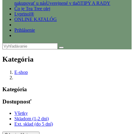
nakupovať u nás
Uverejnené v tlači
TIPY A RADY
Čo je Tea Tree olej
Lyprinol®
ONLINE KATALÓG
Prihlásenie
Kategória
E-shop
Kategória
Dostupnosť
Všetky
Skladom (1-2 dni)
Ext. sklad (do 5 dní)