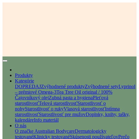
Produkty
Kategórie
DOPREDAJ
Zvýhodnené produkty
Zvýhodnené sety
Lyprinol
– prémiové Omega-3
Tea Tree Oil original / 100%
Čajovníkový olej
Zubná pasta a hygiena
Pleťová
starostlivosť
Telová starostlivosť
Starostlivosť o
nohy
Starostlivosť o ruky
Vlasová starostlivosť
Intímna
starostlivosť
Starostlivosť pre mužov
Doplnky, knihy, tašky,
kalendáre
Info materiál
O nás
O značke Australian Bodycare
Dermatologicky
testované
Klinicky testované
Skúsenosti používateľov
Prečo