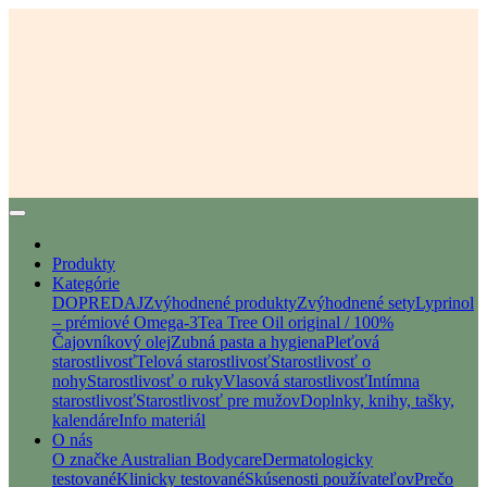
Produkty
Kategórie
DOPREDAJ
Zvýhodnené produkty
Zvýhodnené sety
Lyprinol
– prémiové Omega-3
Tea Tree Oil original / 100%
Čajovníkový olej
Zubná pasta a hygiena
Pleťová
starostlivosť
Telová starostlivosť
Starostlivosť o
nohy
Starostlivosť o ruky
Vlasová starostlivosť
Intímna
starostlivosť
Starostlivosť pre mužov
Doplnky, knihy, tašky,
kalendáre
Info materiál
O nás
O značke Australian Bodycare
Dermatologicky
testované
Klinicky testované
Skúsenosti používateľov
Prečo