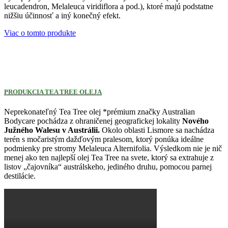
leucadendron, Melaleuca viridiflora a pod.), ktoré majú podstatne
nižšiu účinnosť a iný konečný efekt.
Viac o tomto produkte
PRODUKCIA TEA TREE OLEJA
Neprekonateľný Tea Tree olej *prémium značky Australian
Bodycare pochádza z ohraničenej geografickej lokality
Nového
Južného Walesu v Austrálii.
Okolo oblasti Lismore sa nachádza
terén s močaristým dažďovým pralesom, ktorý ponúka ideálne
podmienky pre stromy Melaleuca Alternifolia. Výsledkom nie je nič
menej ako ten najlepší olej Tea Tree na svete, ktorý sa extrahuje z
listov „čajovníka“ austrálskeho, jediného druhu, pomocou parnej
destilácie.