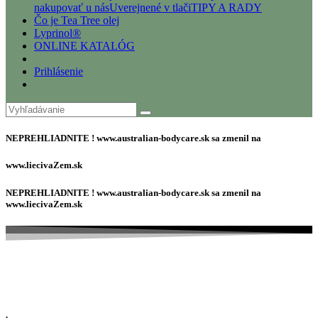
nakupovať u nás
Uverejnené v tlači
TIPY A RADY
Čo je Tea Tree olej
Lyprinol®
ONLINE KATALÓG
Prihlásenie
NEPREHLIADNITE ! www.australian-bodycare.sk sa zmenil na
www.liecivaZem.sk
NEPREHLIADNITE ! www.australian-bodycare.sk sa zmenil na
www.liecivaZem.sk
.