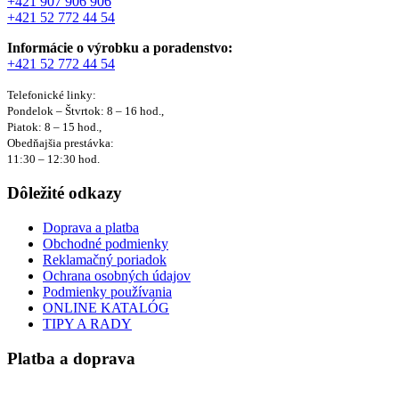
+421 907 906 906
+421 52 772 44 54
Informácie o výrobku a poradenstvo:
+421 52 772 44 54
Telefonické linky:
Pondelok – Štvrtok: 8 – 16 hod.,
Piatok: 8 – 15 hod.,
Obedňajšia prestávka:
11:30 – 12:30 hod.
Dôležité odkazy
Doprava a platba
Obchodné podmienky
Reklamačný poriadok
Ochrana osobných údajov
Podmienky používania
ONLINE KATALÓG
TIPY A RADY
Platba a doprava