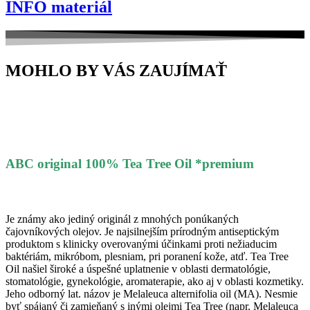
INFO materiál
MOHLO BY VÁS ZAUJÍMAŤ
ABC original 100% Tea Tree Oil *premium
Austrálsky čistý esenciálny olej vysokej farmaceutickej kvality
Je známy ako jediný originál z mnohých ponúkaných
čajovníkových olejov. Je najsilnejším prírodným antiseptickým
produktom s klinicky overovanými účinkami proti nežiaducim
baktériám, mikróbom, plesniam, pri poranení kože, atď. Tea Tree
Oil našiel široké a úspešné uplatnenie v oblasti dermatológie,
stomatológie, gynekológie, aromaterapie, ako aj v oblasti kozmetiky.
Jeho odborný lat. názov je Melaleuca alternifolia oil (MA). Nesmie
byť spájaný či zamieňaný s inými olejmi Tea Tree (napr. Melaleuca