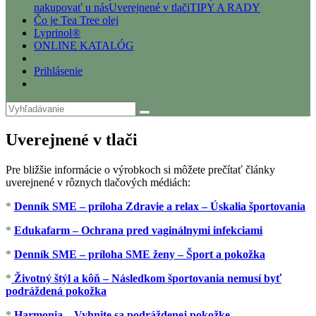
nakupovať u nás
Uverejnené v tlači
TIPY A RADY
Čo je Tea Tree olej
Lyprinol®
ONLINE KATALÓG
Prihlásenie
Uverejnené v tlači
Pre bližšie informácie o výrobkoch si môžete prečítať články
uverejnené v rôznych tlačových médiách:
*
Denník SME – príloha Zdravie a relax – Úskalia športovania
*
Edukafarm – Ochrana pred vaginálnymi infekciami
*
Denník SME – príloha SME ženy – Šport a pokožka
*
Životný štýl a kôň – Následkom športovania nemusí byť
podráždená pokožka
*
Harmonia – Vyhnite sa podráždenej pokožke