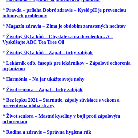
*
Pravda – príloha Dobré zdravie – Kyslé pH je prevenciou
intímnych problémov
*
Magazín zdravia – Zima je obdobím zarastených nechtov
*
Životný štýl a kôň – Chystáte sa na dovolenku…? –
Vyskúšajte ABC Tea Tree Oil
*
Životný štýl a kôň – Zápal – tichý zabijak
*
Lekárnik odb. časopis pre lekárnikov – Zápalové ochorenia
organizmu
*
Harmónia – Na jar ukážte svoje nohy
*
Život seniora – Zápal – tichý zabiják
*
Bez lepku 2021 – Starnutie, zápaly súvisiace s vekom a
preventívna úloha stravy
*
Život seniora – Mastné kyseliny v boji proti zápalovým
ochoreniam
*
Rodina a zdravie – Správna hygiena rúk