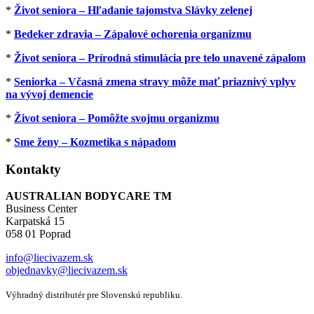
*
Život seniora – Hľadanie tajomstva Slávky zelenej
*
Bedeker zdravia – Zápalové ochorenia organizmu
*
Život seniora – Prírodná stimulácia pre telo unavené zápalom
*
Seniorka – Včasná zmena stravy môže mať priaznivý vplyv
na vývoj demencie
*
Život seniora – Pomôžte svojmu organizmu
*
Sme ženy – Kozmetika s nápadom
Kontakty
AUSTRALIAN BODYCARE TM
Business Center
Karpatská 15
058 01 Poprad
info@liecivazem.sk
objednavky@liecivazem.sk
Výhradný distributér pre Slovenskú republiku.