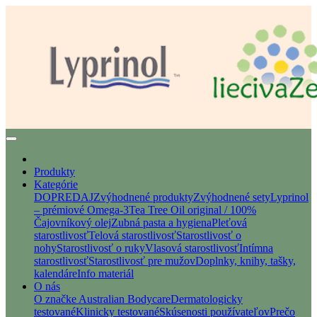
Produkty
Kategórie
DOPREDAJ
Zvýhodnené produkty
Zvýhodnené sety
Lyprinol
– prémiové Omega-3
Tea Tree Oil original / 100%
Čajovníkový olej
Zubná pasta a hygiena
Pleťová
starostlivosť
Telová starostlivosť
Starostlivosť o
nohy
Starostlivosť o ruky
Vlasová starostlivosť
Intímna
starostlivosť
Starostlivosť pre mužov
Doplnky, knihy, tašky,
kalendáre
Info materiál
O nás
O značke Australian Bodycare
Dermatologicky
testované
Klinicky testované
Skúsenosti používateľov
Prečo