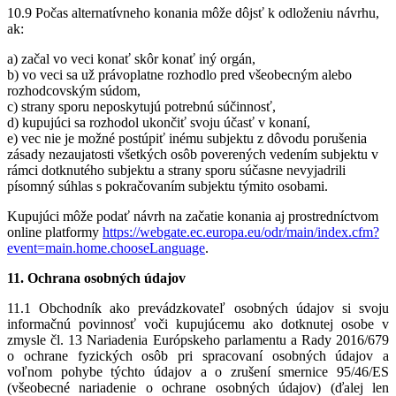
10.9 Počas alternatívneho konania môže dôjsť k odloženiu návrhu,
ak:
a) začal vo veci konať skôr konať iný orgán,
b) vo veci sa už právoplatne rozhodlo pred všeobecným alebo
rozhodcovským súdom,
c) strany sporu neposkytujú potrebnú súčinnosť,
d) kupujúci sa rozhodol ukončiť svoju účasť v konaní,
e) vec nie je možné postúpiť inému subjektu z dôvodu porušenia
zásady nezaujatosti všetkých osôb poverených vedením subjektu v
rámci dotknutého subjektu a strany sporu súčasne nevyjadrili
písomný súhlas s pokračovaním subjektu týmito osobami.
Kupujúci môže podať návrh na začatie konania aj prostredníctvom
online platformy
https://webgate.ec.europa.eu/odr/main/index.cfm?
event=main.home.chooseLanguage
.
11. Ochrana osobných údajov
11.1 Obchodník ako prevádzkovateľ osobných údajov si svoju
informačnú povinnosť voči kupujúcemu ako dotknutej osobe v
zmysle čl. 13 Nariadenia Európskeho parlamentu a Rady 2016/679
o ochrane fyzických osôb pri spracovaní osobných údajov a
voľnom pohybe týchto údajov a o zrušení smernice 95/46/ES
(všeobecné nariadenie o ochrane osobných údajov) (ďalej len