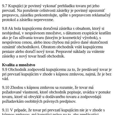
9.7 Kupujúci je povinný vykonať prehliadku tovaru pri jeho
prevzatí. Na porušenie celistvosti zásielky je povinný upozorniť
prepravcu, zásielku prekontrolujte, spíšte s prepravcom reklamačný
protokol a zásielku neprevezme.
9.8 Ak bola kupujúcemu doručená zásielka s obsahom, ktorý si
neobjednal, v nesprávnom množstve, s dátumom exspirácie kratším
ako je čas užívania tovaru (ktorým je kozmetický výrobok), s
nesprávnou cenou, alebo inou chybou má právo dané skutočnosti
oznámiť obchodníkovi. Obratom obchodník vráti kupujúcemu
peniaze alebo doručí nový tovar. Prepravné náklady za vrátenie
zásielky a nový tovar hradí obchodník.
Kvalita a množstvo
9.9 Obchodník zodpovedá kupujúcemu za to, že predávaný tovar je
pri prevzatí kupujúcim v zhode s kúpnou zmluvou, najmä, že je bez
vád.
9.10 Zhodou s kúpnou zmluvou sa rozumie, že tovar má
požadované vlastnosti, ktoré obchodník popisuje, uvádza v ponuke
tovaru, ktoré sú obvyklé u dodávaného tovaru a zodpovedajú
požiadavkám osobitných právnych predpisov.
9.11 V prípade, že tovar pri prevzatí kupujúcim nie je v zhode s
kúpnou zmluvou, má kupujúci právo na to, aby predávajúci