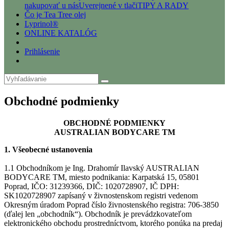
nakupovať u nás
Uverejnené v tlači
TIPY A RADY
Čo je Tea Tree olej
Lyprinol®
ONLINE KATALÓG
Prihlásenie
Obchodné podmienky
OBCHODNÉ PODMIENKY
AUSTRALIAN BODYCARE TM
1. Všeobecné ustanovenia
1.1 Obchodníkom je Ing. Drahomír Ilavský AUSTRALIAN
BODYCARE TM, miesto podnikania: Karpatská 15, 05801
Poprad, IČO: 31239366, DIČ: 1020728907, IČ DPH:
SK1020728907 zapísaný v živnostenskom registri vedenom
Okresným úradom Poprad číslo živnostenského registra: 706-3850
(ďalej len „obchodník“). Obchodník je prevádzkovateľom
elektronického obchodu prostredníctvom, ktorého ponúka na predaj