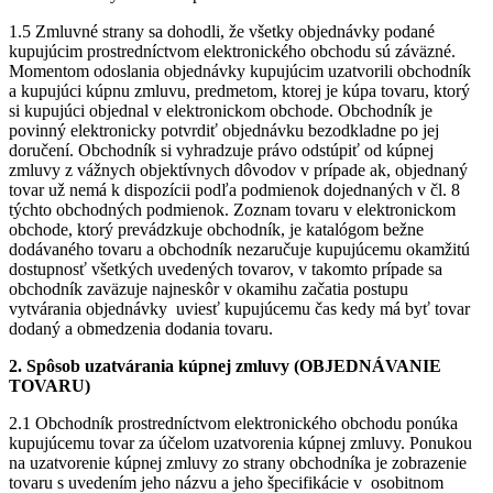
1.5 Zmluvné strany sa dohodli, že všetky objednávky podané
kupujúcim prostredníctvom elektronického obchodu sú záväzné.
Momentom odoslania objednávky kupujúcim uzatvorili obchodník
a kupujúci kúpnu zmluvu, predmetom, ktorej je kúpa tovaru, ktorý
si kupujúci objednal v elektronickom obchode. Obchodník je
povinný elektronicky potvrdiť objednávku bezodkladne po jej
doručení. Obchodník si vyhradzuje právo odstúpiť od kúpnej
zmluvy z vážnych objektívnych dôvodov v prípade ak, objednaný
tovar už nemá k dispozícii podľa podmienok dojednaných v čl. 8
týchto obchodných podmienok. Zoznam tovaru v elektronickom
obchode, ktorý prevádzkuje obchodník, je katalógom bežne
dodávaného tovaru a obchodník nezaručuje kupujúcemu okamžitú
dostupnosť všetkých uvedených tovarov, v takomto prípade sa
obchodník zaväzuje najneskôr v okamihu začatia postupu
vytvárania objednávky uviesť kupujúcemu čas kedy má byť tovar
dodaný a obmedzenia dodania tovaru.
2. Spôsob uzatvárania kúpnej zmluvy (OBJEDNÁVANIE
TOVARU)
2.1 Obchodník prostredníctvom elektronického obchodu ponúka
kupujúcemu tovar za účelom uzatvorenia kúpnej zmluvy. Ponukou
na uzatvorenie kúpnej zmluvy zo strany obchodníka je zobrazenie
tovaru s uvedením jeho názvu a jeho špecifikácie v osobitnom