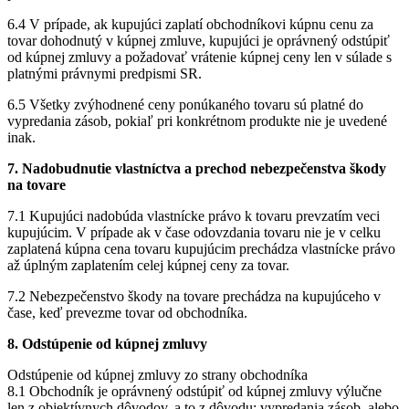
6.4 V prípade, ak kupujúci zaplatí obchodníkovi kúpnu cenu za
tovar dohodnutý v kúpnej zmluve, kupujúci je oprávnený odstúpiť
od kúpnej zmluvy a požadovať vrátenie kúpnej ceny len v súlade s
platnými právnymi predpismi SR.
6.5 Všetky zvýhodnené ceny ponúkaného tovaru sú platné do
vypredania zásob, pokiaľ pri konkrétnom produkte nie je uvedené
inak.
7. Nadobudnutie vlastníctva a prechod nebezpečenstva škody
na tovare
7.1 Kupujúci nadobúda vlastnícke právo k tovaru prevzatím veci
kupujúcim. V prípade ak v čase odovzdania tovaru nie je v celku
zaplatená kúpna cena tovaru kupujúcim prechádza vlastnícke právo
až úplným zaplatením celej kúpnej ceny za tovar.
7.2 Nebezpečenstvo škody na tovare prechádza na kupujúceho v
čase, keď prevezme tovar od obchodníka.
8. Odstúpenie od kúpnej zmluvy
Odstúpenie od kúpnej zmluvy zo strany obchodníka
8.1 Obchodník je oprávnený odstúpiť od kúpnej zmluvy výlučne
len z objektívnych dôvodov, a to z dôvodu: vypredania zásob, alebo