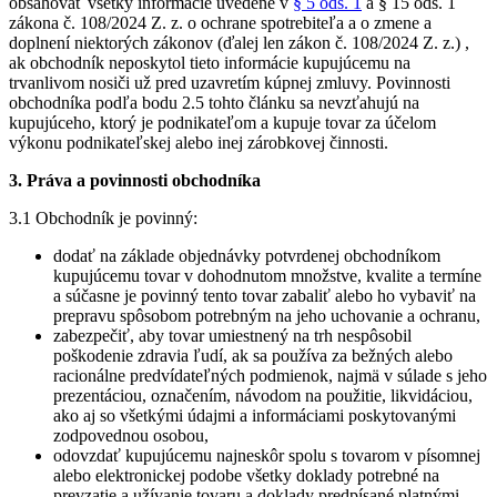
obsahovať všetky informácie uvedené v
§ 5 ods. 1
a § 15 ods. 1
zákona č. 108/2024 Z. z. o ochrane spotrebiteľa a o zmene a
doplnení niektorých zákonov (ďalej len zákon č. 108/2024 Z. z.) ,
ak obchodník neposkytol tieto informácie kupujúcemu na
trvanlivom nosiči už pred uzavretím kúpnej zmluvy. Povinnosti
obchodníka podľa bodu 2.5 tohto článku sa nevzťahujú na
kupujúceho, ktorý je podnikateľom a kupuje tovar za účelom
výkonu podnikateľskej alebo inej zárobkovej činnosti.
3. Práva a povinnosti obchodníka
3.1 Obchodník je povinný:
dodať na základe objednávky potvrdenej obchodníkom
kupujúcemu tovar v dohodnutom množstve, kvalite a termíne
a súčasne je povinný tento tovar zabaliť alebo ho vybaviť na
prepravu spôsobom potrebným na jeho uchovanie a ochranu,
zabezpečiť, aby tovar umiestnený na trh nespôsobil
poškodenie zdravia ľudí, ak sa používa za bežných alebo
racionálne predvídateľných podmienok, najmä v súlade s jeho
prezentáciou, označením, návodom na použitie, likvidáciou,
ako aj so všetkými údajmi a informáciami poskytovanými
zodpovednou osobou,
odovzdať kupujúcemu najneskôr spolu s tovarom v písomnej
alebo elektronickej podobe všetky doklady potrebné na
prevzatie a užívanie tovaru a doklady predpísané platnými