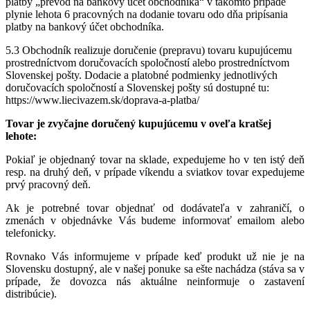
platby „prevod na bankový účet obchodníka“ v takomto prípade
plynie lehota 6 pracovných na dodanie tovaru odo dňa pripísania
platby na bankový účet obchodníka.
5.3 Obchodník realizuje doručenie (prepravu) tovaru kupujúcemu
prostredníctvom doručovacích spoločností alebo prostredníctvom
Slovenskej pošty. Dodacie a platobné podmienky jednotlivých
doručovacích spoločností a Slovenskej pošty sú dostupné tu:
https://www.liecivazem.sk/doprava-a-platba/
Tovar je zvyčajne doručený kupujúcemu v oveľa kratšej
lehote:
Pokiaľ je objednaný tovar na sklade, expedujeme ho v ten istý deň
resp. na druhý deň, v prípade víkendu a sviatkov tovar expedujeme
prvý pracovný deň.
Ak je potrebné tovar objednať od dodávateľa v zahraničí, o
zmenách v objednávke Vás budeme informovať emailom alebo
telefonicky.
Rovnako Vás informujeme v prípade keď produkt už nie je na
Slovensku dostupný, ale v našej ponuke sa ešte nachádza (stáva sa v
prípade, že dovozca nás aktuálne neinformuje o zastavení
distribúcie).