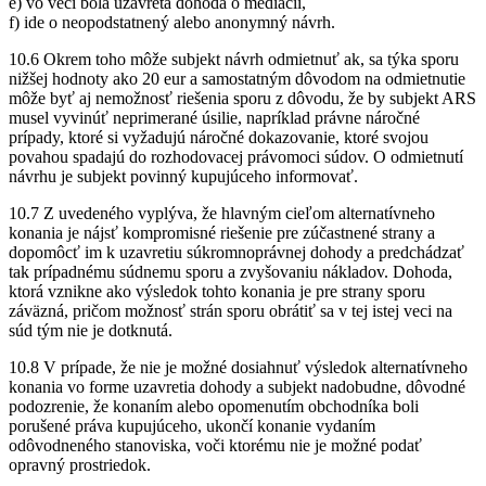
e) vo veci bola uzavretá dohoda o mediácii,
f) ide o neopodstatnený alebo anonymný návrh.
10.6 Okrem toho môže subjekt návrh odmietnuť ak, sa týka sporu
nižšej hodnoty ako 20 eur a samostatným dôvodom na odmietnutie
môže byť aj nemožnosť riešenia sporu z dôvodu, že by subjekt ARS
musel vyvinúť neprimerané úsilie, napríklad právne náročné
prípady, ktoré si vyžadujú náročné dokazovanie, ktoré svojou
povahou spadajú do rozhodovacej právomoci súdov. O odmietnutí
návrhu je subjekt povinný kupujúceho informovať.
10.7 Z uvedeného vyplýva, že hlavným cieľom alternatívneho
konania je nájsť kompromisné riešenie pre zúčastnené strany a
dopomôcť im k uzavretiu súkromnoprávnej dohody a predchádzať
tak prípadnému súdnemu sporu a zvyšovaniu nákladov. Dohoda,
ktorá vznikne ako výsledok tohto konania je pre strany sporu
záväzná, pričom možnosť strán sporu obrátiť sa v tej istej veci na
súd tým nie je dotknutá.
10.8 V prípade, že nie je možné dosiahnuť výsledok alternatívneho
konania vo forme uzavretia dohody a subjekt nadobudne, dôvodné
podozrenie, že konaním alebo opomenutím obchodníka boli
porušené práva kupujúceho, ukončí konanie vydaním
odôvodneného stanoviska, voči ktorému nie je možné podať
opravný prostriedok.