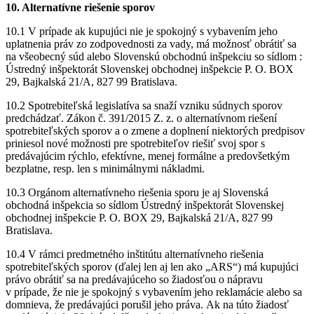
10. Alternatívne riešenie sporov
10.1 V prípade ak kupujúci nie je spokojný s vybavením jeho
uplatnenia práv zo zodpovednosti za vady, má možnosť obrátiť sa
na všeobecný súd alebo Slovenskú obchodnú inšpekciu so sídlom :
Ústredný inšpektorát Slovenskej obchodnej inšpekcie P. O. BOX
29, Bajkalská 21/A, 827 99 Bratislava.
10.2 Spotrebiteľská legislatíva sa snaží vzniku súdnych sporov
predchádzať. Zákon č. 391/2015 Z. z. o alternatívnom riešení
spotrebiteľských sporov a o zmene a doplnení niektorých predpisov
priniesol nové možnosti pre spotrebiteľov riešiť svoj spor s
predávajúcim rýchlo, efektívne, menej formálne a predovšetkým
bezplatne, resp. len s minimálnymi nákladmi.
10.3 Orgánom alternatívneho riešenia sporu je aj Slovenská
obchodná inšpekcia so sídlom Ústredný inšpektorát Slovenskej
obchodnej inšpekcie P. O. BOX 29, Bajkalská 21/A, 827 99
Bratislava.
10.4 V rámci predmetného inštitútu alternatívneho riešenia
spotrebiteľských sporov (ďalej len aj len ako „ARS“) má kupujúci
právo obrátiť sa na predávajúceho so žiadosťou o nápravu
v prípade, že nie je spokojný s vybavením jeho reklamácie alebo sa
domnieva, že predávajúci porušil jeho práva. Ak na túto žiadosť