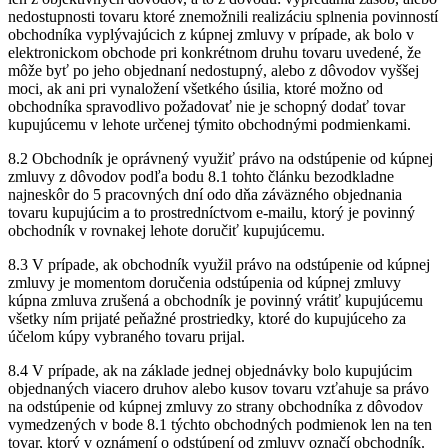
nedostupnosti tovaru ktoré znemožnili realizáciu splnenia povinností
obchodníka vyplývajúcich z kúpnej zmluvy v prípade, ak bolo v
elektronickom obchode pri konkrétnom druhu tovaru uvedené, že
môže byť po jeho objednaní nedostupný, alebo z dôvodov vyššej
moci, ak ani pri vynaložení všetkého úsilia, ktoré možno od
obchodníka spravodlivo požadovať nie je schopný dodať tovar
kupujúcemu v lehote určenej týmito obchodnými podmienkami.
8.2 Obchodník je oprávnený využiť právo na odstúpenie od kúpnej
zmluvy z dôvodov podľa bodu 8.1 tohto článku bezodkladne
najneskôr do 5 pracovných dní odo dňa záväzného objednania
tovaru kupujúcim a to prostredníctvom e-mailu, ktorý je povinný
obchodník v rovnakej lehote doručiť kupujúcemu.
8.3 V prípade, ak obchodník využil právo na odstúpenie od kúpnej
zmluvy je momentom doručenia odstúpenia od kúpnej zmluvy
kúpna zmluva zrušená a obchodník je povinný vrátiť kupujúcemu
všetky ním prijaté peňažné prostriedky, ktoré do kupujúceho za
účelom kúpy vybraného tovaru prijal.
8.4 V prípade, ak na základe jednej objednávky bolo kupujúcim
objednaných viacero druhov alebo kusov tovaru vzťahuje sa právo
na odstúpenie od kúpnej zmluvy zo strany obchodníka z dôvodov
vymedzených v bode 8.1 týchto obchodných podmienok len na ten
tovar, ktorý v oznámení o odstúpení od zmluvy označí obchodník.