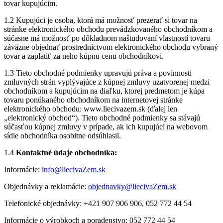
tovar kupujúcim.
1.2 Kupujúci je osoba, ktorá má možnosť prezerať si tovar na
stránke elektronického obchodu prevádzkovaného obchodníkom a
súčasne má možnosť po dôkladnom naštudovaní vlastností tovaru
záväzne objednať prostredníctvom elektronického obchodu vybraný
tovar a zaplatiť za neho kúpnu cenu obchodníkovi.
1.3 Tieto obchodné podmienky upravujú práva a povinnosti
zmluvných strán vyplývajúce z kúpnej zmluvy uzatvorenej medzi
obchodníkom a kupujúcim na diaľku, ktorej predmetom je kúpa
tovaru ponúkaného obchodníkom na internetovej stránke
elektronického obchodu: www.liecivazem.sk (ďalej len
„elektronický obchod“). Tieto obchodné podmienky sa stávajú
súčasťou kúpnej zmluvy v prípade, ak ich kupujúci na webovom
sídle obchodníka osobitne odsúhlasil.
1.4
Kontaktné údaje obchodníka:
Informácie:
info@liecivaZem.sk
Objednávky a reklamácie:
objednavky@liecivaZem.sk
Telefonické objednávky: +421 907 906 906, 052 772 44 54
Informácie o výrobkoch a poradenstvo: 052 772 44 54