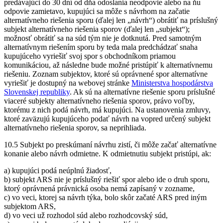
predávajúci do 30 dní od dňa odoslania neodpovie alebo na ňu
odpovie zamietavo, kupujúci sa môže s návrhom na začatie
alternatívneho riešenia sporu (ďalej len „návrh“) obrátiť na príslušný
subjekt alternatívneho riešenia sporov (ďalej len „subjekt“);
možnosť obrátiť sa na súd tým nie je dotknutá. Pred samotným
alternatívnym riešením sporu by teda mala predchádzať snaha
kupujúceho vyriešiť svoj spor s obchodníkom priamou
komunikáciou, až následne bude možné pristúpiť k alternatívnemu
riešeniu. Zoznam subjektov, ktoré sú oprávnené spor alternatívne
vyriešiť je dostupný na webovej stránke
Ministerstva hospodárstva
Slovenskej republiky
. Ak sú na alternatívne riešenie sporu príslušné
viaceré subjekty alternatívneho riešenia sporov, právo voľby,
ktorému z nich podá návrh, má kupujúci. Na ustanovenia zmluvy,
ktoré zaväzujú kupujúceho podať návrh na vopred určený subjekt
alternatívneho riešenia sporov, sa neprihliada.
10.5 Subjekt po preskúmaní návrhu zistí, či môže začať alternatívne
konanie alebo návrh odmietne. K odmietnutiu subjekt pristúpi, ak:
a) kupujúci podá neúplnú žiadosť,
b) subjekt ARS nie je príslušný riešiť spor alebo ide o druh sporu,
ktorý oprávnená právnická osoba nemá zapísaný v zozname,
c) vo veci, ktorej sa návrh týka, bolo skôr začaté ARS pred iným
subjektom ARS,
d) vo veci už rozhodol súd alebo rozhodcovský súd,