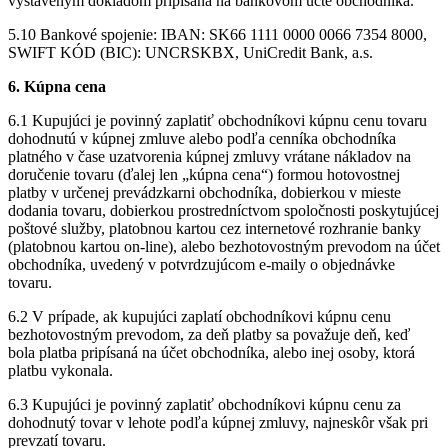
vystaveným dokladom pripísaná na bankovom účte obchodníka.
5.10 Bankové spojenie: IBAN: SK66 1111 0000 0066 7354 8000,
SWIFT KÓD (BIC): UNCRSKBX, UniCredit Bank, a.s.
6. Kúpna cena
6.1 Kupujúci je povinný zaplatiť obchodníkovi kúpnu cenu tovaru
dohodnutú v kúpnej zmluve alebo podľa cenníka obchodníka
platného v čase uzatvorenia kúpnej zmluvy vrátane nákladov na
doručenie tovaru (ďalej len „kúpna cena“) formou hotovostnej
platby v určenej prevádzkarni obchodníka, dobierkou v mieste
dodania tovaru, dobierkou prostredníctvom spoločnosti poskytujúcej
poštové služby, platobnou kartou cez internetové rozhranie banky
(platobnou kartou on-line), alebo bezhotovostným prevodom na účet
obchodníka, uvedený v potvrdzujúcom e-maily o objednávke
tovaru.
6.2 V prípade, ak kupujúci zaplatí obchodníkovi kúpnu cenu
bezhotovostným prevodom, za deň platby sa považuje deň, keď
bola platba pripísaná na účet obchodníka, alebo inej osoby, ktorá
platbu vykonala.
6.3 Kupujúci je povinný zaplatiť obchodníkovi kúpnu cenu za
dohodnutý tovar v lehote podľa kúpnej zmluvy, najneskôr však pri
prevzatí tovaru.