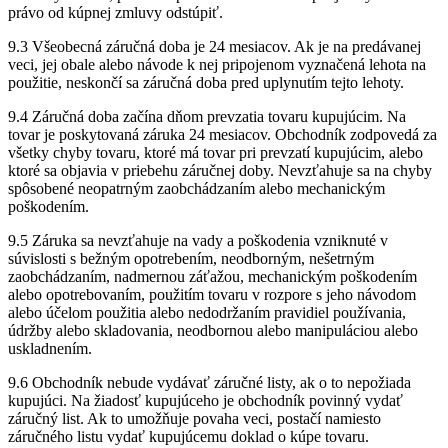
právo od kúpnej zmluvy odstúpiť.
9.3 Všeobecná záručná doba je 24 mesiacov. Ak je na predávanej
veci, jej obale alebo návode k nej pripojenom vyznačená lehota na
použitie, neskončí sa záručná doba pred uplynutím tejto lehoty.
9.4 Záručná doba začína dňom prevzatia tovaru kupujúcim. Na
tovar je poskytovaná záruka 24 mesiacov. Obchodník zodpovedá za
všetky chyby tovaru, ktoré má tovar pri prevzatí kupujúcim, alebo
ktoré sa objavia v priebehu záručnej doby. Nevzťahuje sa na chyby
spôsobené neopatrným zaobchádzaním alebo mechanickým
poškodením.
9.5 Záruka sa nevzťahuje na vady a poškodenia vzniknuté v
súvislosti s bežným opotrebením, neodborným, nešetrným
zaobchádzaním, nadmernou záťažou, mechanickým poškodením
alebo opotrebovaním, použitím tovaru v rozpore s jeho návodom
alebo účelom použitia alebo nedodržaním pravidiel používania,
údržby alebo skladovania, neodbornou alebo manipuláciou alebo
uskladnením.
9.6 Obchodník nebude vydávať záručné listy, ak o to nepožiada
kupujúci. Na žiadosť kupujúceho je obchodník povinný vydať
záručný list. Ak to umožňuje povaha veci, postačí namiesto
záručného listu vydať kupujúcemu doklad o kúpe tovaru.