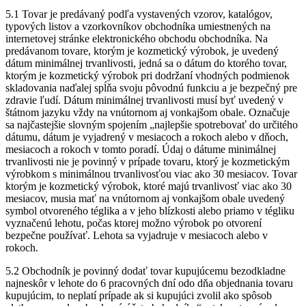
5.1 Tovar je predávaný podľa vystavených vzorov, katalógov,
typových listov a vzorkovníkov obchodníka umiestnených na
internetovej stránke elektronického obchodu obchodníka. Na
predávanom tovare, ktorým je kozmetický výrobok, je uvedený
dátum minimálnej trvanlivosti, jedná sa o dátum do ktorého tovar,
ktorým je kozmetický výrobok pri dodržaní vhodných podmienok
skladovania naďalej spĺňa svoju pôvodnú funkciu a je bezpečný pre
zdravie ľudí. Dátum minimálnej trvanlivosti musí byť uvedený v
štátnom jazyku vždy na vnútornom aj vonkajšom obale. Označuje
sa najčastejšie slovným spojením „najlepšie spotrebovať do určitého
dátumu, dátum je vyjadrený v mesiacoch a rokoch alebo v dňoch,
mesiacoch a rokoch v tomto poradí. Údaj o dátume minimálnej
trvanlivosti nie je povinný v prípade tovaru, ktorý je kozmetickým
výrobkom s minimálnou trvanlivosťou viac ako 30 mesiacov. Tovar
ktorým je kozmetický výrobok, ktoré majú trvanlivosť viac ako 30
mesiacov, musia mať na vnútornom aj vonkajšom obale uvedený
symbol otvoreného téglika a v jeho blízkosti alebo priamo v tégliku
vyznačenú lehotu, počas ktorej možno výrobok po otvorení
bezpečne používať. Lehota sa vyjadruje v mesiacoch alebo v
rokoch.
5.2 Obchodník je povinný dodať tovar kupujúcemu bezodkladne
najneskôr v lehote do 6 pracovných dní odo dňa objednania tovaru
kupujúcim, to neplatí prípade ak si kupujúci zvolil ako spôsob