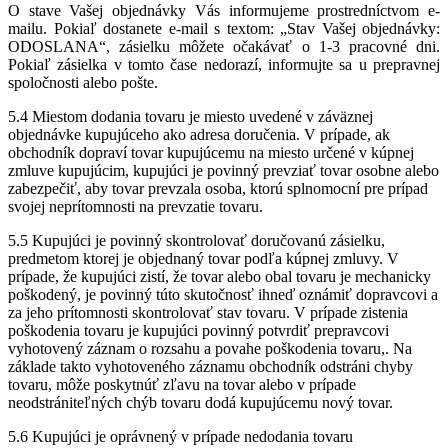
O stave Vašej objednávky Vás informujeme prostredníctvom e-
mailu. Pokiaľ dostanete e-mail s textom: „Stav Vašej objednávky:
ODOSLANA“, zásielku môžete očakávať o 1-3 pracovné dni.
Pokiaľ zásielka v tomto čase nedorazí, informujte sa u prepravnej
spoločnosti alebo pošte.
5.4 Miestom dodania tovaru je miesto uvedené v záväznej
objednávke kupujúceho ako adresa doručenia. V prípade, ak
obchodník dopraví tovar kupujúcemu na miesto určené v kúpnej
zmluve kupujúcim, kupujúci je povinný prevziať tovar osobne alebo
zabezpečiť, aby tovar prevzala osoba, ktorú splnomocní pre prípad
svojej neprítomnosti na prevzatie tovaru.
5.5 Kupujúci je povinný skontrolovať doručovanú zásielku,
predmetom ktorej je objednaný tovar podľa kúpnej zmluvy. V
prípade, že kupujúci zistí, že tovar alebo obal tovaru je mechanicky
poškodený, je povinný túto skutočnosť ihneď oznámiť dopravcovi a
za jeho prítomnosti skontrolovať stav tovaru. V prípade zistenia
poškodenia tovaru je kupujúci povinný potvrdiť prepravcovi
vyhotovený záznam o rozsahu a povahe poškodenia tovaru,. Na
základe takto vyhotoveného záznamu obchodník odstráni chyby
tovaru, môže poskytnúť zľavu na tovar alebo v prípade
neodstrániteľných chýb tovaru dodá kupujúcemu nový tovar.
5.6 Kupujúci je oprávnený v prípade nedodania tovaru