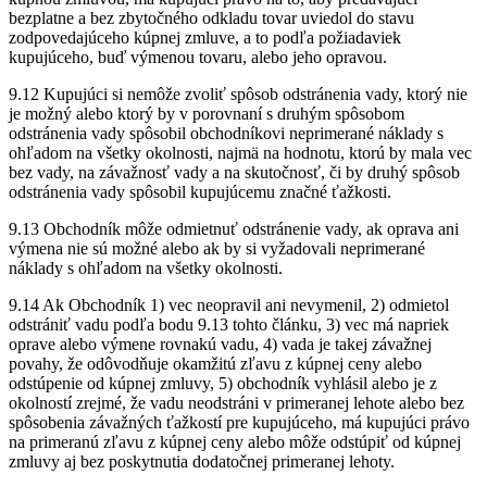
bezplatne a bez zbytočného odkladu tovar uviedol do stavu
zodpovedajúceho kúpnej zmluve, a to podľa požiadaviek
kupujúceho, buď výmenou tovaru, alebo jeho opravou.
9.12 Kupujúci si nemôže zvoliť spôsob odstránenia vady, ktorý nie
je možný alebo ktorý by v porovnaní s druhým spôsobom
odstránenia vady spôsobil obchodníkovi neprimerané náklady s
ohľadom na všetky okolnosti, najmä na hodnotu, ktorú by mala vec
bez vady, na závažnosť vady a na skutočnosť, či by druhý spôsob
odstránenia vady spôsobil kupujúcemu značné ťažkosti.
9.13 Obchodník môže odmietnuť odstránenie vady, ak oprava ani
výmena nie sú možné alebo ak by si vyžadovali neprimerané
náklady s ohľadom na všetky okolnosti.
9.14 Ak Obchodník 1) vec neopravil ani nevymenil, 2) odmietol
odstrániť vadu podľa bodu 9.13 tohto článku, 3) vec má napriek
oprave alebo výmene rovnakú vadu, 4) vada je takej závažnej
povahy, že odôvodňuje okamžitú zľavu z kúpnej ceny alebo
odstúpenie od kúpnej zmluvy, 5) obchodník vyhlásil alebo je z
okolností zrejmé, že vadu neodstráni v primeranej lehote alebo bez
spôsobenia závažných ťažkostí pre kupujúceho, má kupujúci právo
na primeranú zľavu z kúpnej ceny alebo môže odstúpiť od kúpnej
zmluvy aj bez poskytnutia dodatočnej primeranej lehoty.