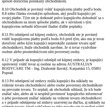
spôsob doručenia ponúkaný obchodníkom.
8.10 Obchodník je povinný vrátiť kupujúcemu platby podľa bodu
8.8 tohto článku rovnakým spôsobom, aký použil kupujúci pri
svojej platbe. Tým nie je dotknuté právo kupujúceho dohodnúť sa s
obchodníkom na inom spôsobe platby, ak v súvislosti s tým
kupujúcemu nebudú účtované žiadne ďalšie poplatky.
8.11 Pri odstúpení od kúpnej zmluvy, obchodník nie je povinný
vrátiť kupujúcemu platby podľa bodu 8.6 pred tým, ako mu je tovar
doručený alebo kým kupujúci nepreukáže zaslanie tovaru späť
obchodníkovi, ibaže obchodník navrhne, že si tovar vyzdvihne
osobne alebo prostredníctvom ním poverenej osoby.
8.12 V prípade ak kupujúci odstúpil od kúpnej zmluvy, je kupujúci
oprávnený vrátiť tovar aj osobne na adresu AUSTRALIAN
BODYCARE TM – Ing. Drahomír Ilavský, Karpatská 15, 05801
Poprad.
8.13 Pri odstúpení od zmluvy znáša kupujúci iba náklady na
vrátenie tovaru obchodníkovi alebo osobe poverenej obchodníkom
na prevzatie tovaru. To neplatí, ak obchodník súhlasil, že ich bude
znášať sám, alebo ak si nesplnil povinnosť kupujúceho informovať
o jeho povinnosti znášať náklady na vrátenie tovaru obchodníkovi
a v prípade odstúpenia od zmluvy uzavretej na diaľku, aj náklady na
vrátenie tovaru, ktorý vzhľadom na jeho povahu nie je možné vrátiť