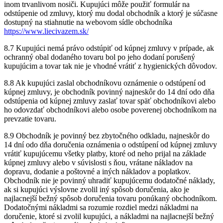
inom trvanlivom nosiči. Kupujúci môže použiť formulár na
odstúpenie od zmluvy, ktorý mu dodal obchodník a ktorý je súčasne
dostupný na stiahnutie na webovom sídle obchodníka
https://www.liecivazem.sk/
8.7 Kupujúci nemá právo odstúpiť od kúpnej zmluvy v prípade, ak
ochranný obal dodaného tovaru bol po jeho dodaní porušený
kupujúcim a tovar tak nie je vhodné vrátiť z hygienických dôvodov.
8.8 Ak kupujúci zaslal obchodníkovu oznámenie o odstúpení od
kúpnej zmluvy, je obchodník povinný najneskôr do 14 dní odo dňa
odstúpenia od kúpnej zmluvy zaslať tovar späť obchodníkovi alebo
ho odovzdať obchodníkovi alebo osobe poverenej obchodníkom na
prevzatie tovaru.
8.9 Obchodník je povinný bez zbytočného odkladu, najneskôr do
14 dní odo dňa doručenia oznámenia o odstúpení od kúpnej zmluvy
vrátiť kupujúcemu všetky platby, ktoré od neho prijal na základe
kúpnej zmluvy alebo v súvislosti s ňou, vrátane nákladov na
dopravu, dodanie a poštovné a iných nákladov a poplatkov.
Obchodník nie je povinný uhradiť kupujúcemu dodatočné náklady,
ak si kupujúci výslovne zvolil iný spôsob doručenia, ako je
najlacnejší bežný spôsob doručenia tovaru ponúkaný obchodníkom.
Dodatočnými nákladmi sa rozumie rozdiel medzi nákladmi na
doručenie, ktoré si zvolil kupujúci, a nákladmi na najlacnejší bežný