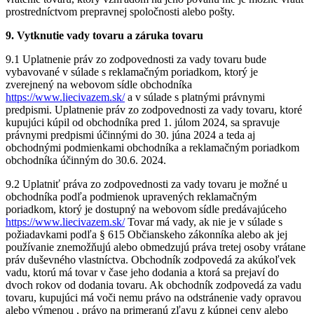
prostredníctvom prepravnej spoločnosti alebo pošty.
9. Vytknutie vady tovaru a záruka tovaru
9.1 Uplatnenie práv zo zodpovednosti za vady tovaru bude
vybavované v súlade s reklamačným poriadkom, ktorý je
zverejnený na webovom sídle obchodníka
https://www.liecivazem.sk/
a v súlade s platnými právnymi
predpismi. Uplatnenie práv zo zodpovednosti za vady tovaru, ktoré
kupujúci kúpil od obchodníka pred 1. júlom 2024, sa spravuje
právnymi predpismi účinnými do 30. júna 2024 a teda aj
obchodnými podmienkami obchodníka a reklamačným poriadkom
obchodníka účinným do 30.6. 2024.
9.2 Uplatniť práva zo zodpovednosti za vady tovaru je možné u
obchodníka podľa podmienok upravených reklamačným
poriadkom, ktorý je dostupný na webovom sídle predávajúceho
https://www.liecivazem.sk/
Tovar má vady, ak nie je v súlade s
požiadavkami podľa § 615 Občianskeho zákonníka alebo ak jej
používanie znemožňujú alebo obmedzujú práva tretej osoby vrátane
práv duševného vlastníctva. Obchodník zodpovedá za akúkoľvek
vadu, ktorú má tovar v čase jeho dodania a ktorá sa prejaví do
dvoch rokov od dodania tovaru. Ak obchodník zodpovedá za vadu
tovaru, kupujúci má voči nemu právo na odstránenie vady opravou
alebo výmenou , právo na primeranú zľavu z kúpnej ceny alebo