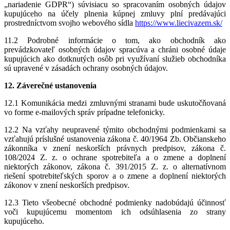
„nariadenie GDPR“) súvisiacu so spracovaním osobných údajov
kupujúceho na účely plnenia kúpnej zmluvy plní predávajúci
prostredníctvom svojho webového sídla
https://www.liecivazem.sk/
11.2 Podrobné informácie o tom, ako obchodník ako
prevádzkovateľ osobných údajov spracúva a chráni osobné údaje
kupujúcich ako dotknutých osôb pri využívaní služieb obchodníka
sú upravené v zásadách ochrany osobných údajov.
12. Záverečné ustanovenia
12.1 Komunikácia medzi zmluvnými stranami bude uskutočňovaná
vo forme e-mailových správ prípadne telefonicky.
12.2 Na vzťahy neupravené týmito obchodnými podmienkami sa
vzťahujú príslušné ustanovenia zákona č. 40/1964 Zb. Občianskeho
zákonníka v znení neskorších právnych predpisov, zákona č.
108/2024 Z. z. o ochrane spotrebiteľa a o zmene a doplnení
niektorých zákonov, zákona č. 391/2015 Z. z. o alternatívnom
riešení spotrebiteľských sporov a o zmene a doplnení niektorých
zákonov v znení neskorších predpisov.
12.3 Tieto všeobecné obchodné podmienky nadobúdajú účinnosť
voči kupujúcemu momentom ich odsúhlasenia zo strany
kupujúceho.