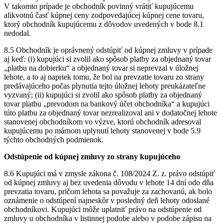
V takomto prípade je obchodník povinný vrátiť kupujúcemu
alikvotnú časť kúpnej ceny zodpovedajúcej kúpnej cene tovaru,
ktorý obchodník kupujúcemu z dôvodov uvedených v bode 8.1
nedodal.
8.5 Obchodník je oprávnený odstúpiť od kúpnej zmluvy v prípade
aj keď: (i) kupujúci si zvolil ako spôsob platby za objednaný tovar
„platbu na dobierku“ a objednaný tovar si neprevzal v úložnej
lehote, a to aj napriek tomu, že bol na prevzatie tovaru zo strany
predávajúceho počas plynutia tejto úložnej lehoty preukázateľne
vyzvaný; (ii) kupujúci si zvolil ako spôsob platby za objednaný
tovar platbu „prevodom na bankový účet obchodníka“ a kupujúci
túto platbu za objednaný tovar nezrealizoval ani v dodatočnej lehote
stanovenej obchodníkom vo výzve, ktorú obchodník adresoval
kupujúcemu po márnom uplynutí lehoty stanovenej v bode 5.9
týchto obchodných podmienok.
Odstúpenie od kúpnej zmluvy zo strany kupujúceho
8.6 Kupujúci má v zmysle zákona č. 108/2024 Z. z. právo odstúpiť
od kúpnej zmluvy aj bez uvedenia dôvodu v lehote 14 dní odo dňa
prevzatia tovaru, pričom lehota sa považuje za zachovanú, ak bolo
oznámenie o odstúpení najneskôr v posledný deň lehoty odoslané
obchodníkovi. Kupujúci môže uplatniť právo na odstúpenie od
zmluvy u obchodníka v listinnej podobe alebo v podobe zápisu na