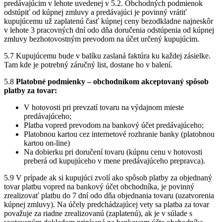
predávajúcim v lehote uvedenej v 5.2. Obchodných podmienok
odstúpiť od kúpnej zmluvy a predávajúci je povinný vrátiť
kupujúcemu už zaplatenú časť kúpnej ceny bezodkladne najneskôr
v lehote 3 pracovných dní odo dňa doručenia odstúpenia od kúpnej
zmluvy bezhotovostným prevodom na účet určený kupujúcim.
5.7 Kupujúcemu bude v balíku zaslaná faktúra ku každej zásielke.
Tam kde je potrebný záručný list, dostane ho v balení.
5.8
Platobné podmienky – obchodníkom akceptovaný spôsob
platby za tovar:
V hotovosti pri prevzatí tovaru na výdajnom mieste
predávajúceho;
Platba vopred prevodom na bankový účet predávajúceho;
Platobnou kartou cez internetové rozhranie banky (platobnou
kartou on-line)
Na dobierku pri doručení tovaru (kúpnu cenu v hotovosti
preberá od kupujúceho v mene predávajúceho prepravca).
5.9 V prípade ak si kupujúci zvolí ako spôsob platby za objednaný
tovar platbu vopred na bankový účet obchodníka, je povinný
zrealizovať platbu do 7 dní odo dňa objednania tovaru (uzatvorenia
kúpnej zmluvy). Na účely predchádzajúcej vety sa platba za tovar
považuje za riadne zrealizovanú (zaplatenú), ak je v súlade s