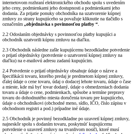
internetovom rozhraní elektronického obchodu spolu s uvedením
jeho ceny, podmienkami jeho dostupnosti a podmienkami jeho
dodania. Za prijatie ponuky obchodníka na uzatvorenie kúpnej
zmluvy zo strany kupujúceho sa považuje kliknutie na tlačidlo s
označením
,,objednávka s povinnosťou platby “
.
2.2 Odoslaním objednávky s povinnosťou platby kupujúci a
obchodník uzatvorili kúpnu zmluvu na diaľku.
2.3 Obchodník následne zašle kupujúcemu bezodkladne potvrdenie
o prijatí objednávky (potvrdenie o uzatvorení kúpnej zmluvy na
diaľku) na e-mailovú adresu zadanú kupujúcim.
2.4 Potvrdenie o prijatí objednávky obsahuje údaje o názve a
špecifikácii tovaru, ktorého predaj je predmetom kúpnej zmluvy,
ďalej údaje o cene tovaru, údaj o dodacej lehote tovaru, údaje o čase
a mieste, kde má byť tovar dodaný, údaje o obmedzeniach dodania
tovaru a údaje o cene, podmienkach, spôsobe a termíne prepravy
tovaru do dohodnutého miesta doručenia tovaru pre kupujúceho,
údaje o obchodníkovi (obchodné meno, sídlo, IČO, číslo zápisu v
obchodnom registri a pod.) prípadne iné údaje.
2.5 Obchodník je povinný bezodkladne po uzavretí kúpnej zmluvy,
najneskôr spolu s dodaním tovaru, poskytnúť kupujúcemu
potvrdenie o uzavretí zmluvy na trvanlivom nosiči, ktoré musí