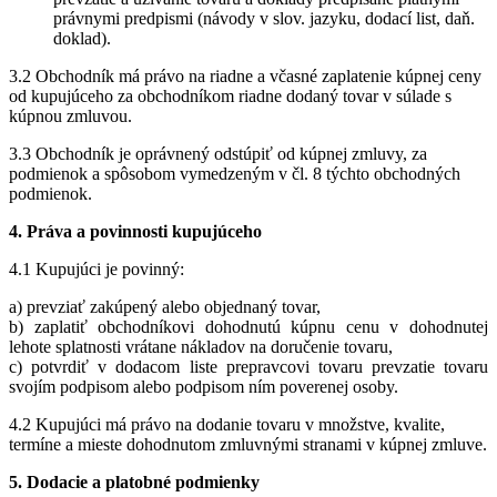
právnymi predpismi (návody v slov. jazyku, dodací list, daň.
doklad).
3.2 Obchodník má právo na riadne a včasné zaplatenie kúpnej ceny
od kupujúceho za obchodníkom riadne dodaný tovar v súlade s
kúpnou zmluvou.
3.3 Obchodník je oprávnený odstúpiť od kúpnej zmluvy, za
podmienok a spôsobom vymedzeným v čl. 8 týchto obchodných
podmienok.
4. Práva a povinnosti kupujúceho
4.1 Kupujúci je povinný:
a) prevziať zakúpený alebo objednaný tovar,
b) zaplatiť obchodníkovi dohodnutú kúpnu cenu v dohodnutej
lehote splatnosti vrátane nákladov na doručenie tovaru,
c) potvrdiť v dodacom liste prepravcovi tovaru prevzatie tovaru
svojím podpisom alebo podpisom ním poverenej osoby.
4.2 Kupujúci má právo na dodanie tovaru v množstve, kvalite,
termíne a mieste dohodnutom zmluvnými stranami v kúpnej zmluve.
5.
Dodacie a platobné podmienky