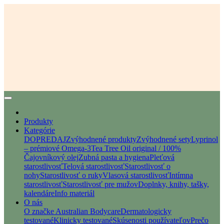
Produkty
Kategórie
DOPREDAJ
Zvýhodnené produkty
Zvýhodnené sety
Lyprinol
– prémiové Omega-3
Tea Tree Oil original / 100%
Čajovníkový olej
Zubná pasta a hygiena
Pleťová
starostlivosť
Telová starostlivosť
Starostlivosť o
nohy
Starostlivosť o ruky
Vlasová starostlivosť
Intímna
starostlivosť
Starostlivosť pre mužov
Doplnky, knihy, tašky,
kalendáre
Info materiál
O nás
O značke Australian Bodycare
Dermatologicky
testované
Klinicky testované
Skúsenosti používateľov
Prečo