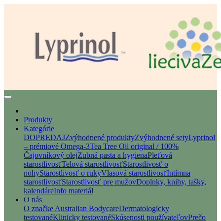
Produkty
Kategórie
DOPREDAJ
Zvýhodnené produkty
Zvýhodnené sety
Lyprinol
– prémiové Omega-3
Tea Tree Oil original / 100%
Čajovníkový olej
Zubná pasta a hygiena
Pleťová
starostlivosť
Telová starostlivosť
Starostlivosť o
nohy
Starostlivosť o ruky
Vlasová starostlivosť
Intímna
starostlivosť
Starostlivosť pre mužov
Doplnky, knihy, tašky,
kalendáre
Info materiál
O nás
O značke Australian Bodycare
Dermatologicky
testované
Klinicky testované
Skúsenosti používateľov
Prečo