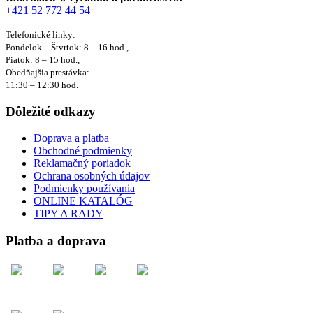
+421 52 772 44 54
Telefonické linky:
Pondelok – Štvrtok: 8 – 16 hod.,
Piatok: 8 – 15 hod.,
Obedňajšia prestávka:
11:30 – 12:30 hod.
Dôležité odkazy
Doprava a platba
Obchodné podmienky
Reklamačný poriadok
Ochrana osobných údajov
Podmienky používania
ONLINE KATALÓG
TIPY A RADY
Platba a doprava