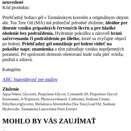
neuvedené
Kód produktu:
Priehľadný holiaci gél s Tasmánskym korením a originálnym olejom
abc Tea Tree Oil (MA) má jedinečné prírodné zloženie,
ideálne pre
tlmenie vzniku prípadných červených škvŕn a pre hladké
oholenie bez podráždenia.
Hydratuje pokožku a zároveň
bráni
začervenaniu či podráždeniu po žiletke,
ktoré sa zvyčajne objaví
po holení.
Priehľadný gél umožňuje pri holení vidieť na
pokožke napr. znamienka
a tým zabraňuje vzniku nepríjemných
poranení. Pri správnom dennom ošetrovaní bude vaša pleť svieža,
pružná a zdravá.
Kategória
ABC Starostlivosť pre mužov
Zloženie
Aqua/Water, Glycerin, Propylene Glycol, Ceteareth-20, Propylene Glycol
Isostearate, 4-Terpineol, Phenoxyethanol, Carbomer, Sodium Citrate,
Ethylhexylglycerin, Melaleuca Alternifolia (Tea Tree) Leaf Oil, Sodium
Hydroxide, Tasmannia Lanceolata Fruit Extract
MOHLO BY VÁS ZAUJÍMAŤ