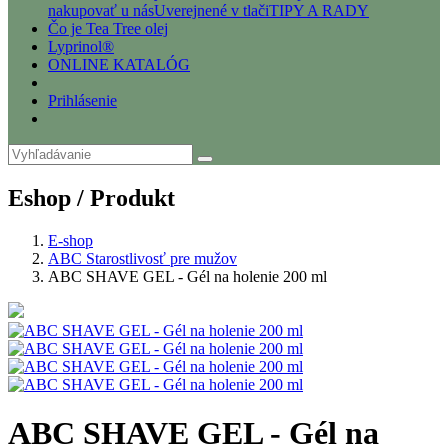
nakupovať u nás
Uverejnené v tlači
TIPY A RADY
Čo je Tea Tree olej
Lyprinol®
ONLINE KATALÓG
Prihlásenie
Eshop / Produkt
E-shop
ABC Starostlivosť pre mužov
ABC SHAVE GEL - Gél na holenie 200 ml
ABC SHAVE GEL - Gél na