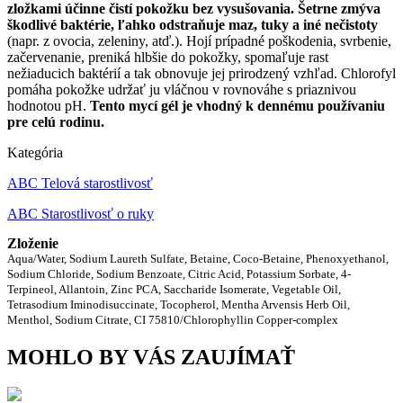
zložkami účinne čistí pokožku bez vysušovania. Šetrne zmýva
škodlivé baktérie, ľahko odstraňuje maz, tuky a iné nečistoty
(napr. z ovocia, zeleniny, atď.). Hojí prípadné poškodenia, svrbenie,
začervenanie, preniká hlbšie do pokožky, spomaľuje rast
nežiaducich baktérií a tak obnovuje jej prirodzený vzhľad. Chlorofyl
pomáha pokožke udržať ju vláčnou v rovnováhe s priaznivou
hodnotou pH.
Tento mycí gél je vhodný k dennému používaniu
pre celú rodinu.
Kategória
ABC Telová starostlivosť
ABC Starostlivosť o ruky
Zloženie
Aqua/Water, Sodium Laureth Sulfate, Betaine, Coco-Betaine, Phenoxyethanol,
Sodium Chloride, Sodium Benzoate, Citric Acid, Potassium Sorbate, 4-
Terpineol, Allantoin, Zinc PCA, Saccharide Isomerate, Vegetable Oil,
Tetrasodium Iminodisuccinate, Tocopherol, Mentha Arvensis Herb Oil,
Menthol, Sodium Citrate, CI 75810/Chlorophyllin Copper-complex
MOHLO BY VÁS ZAUJÍMAŤ