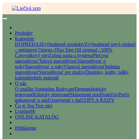
Produkty
Kategórie
DOPREDAJ
Zvýhodnené produkty
Zvýhodnené sety
Lyprinol
– prémiové Omega-3
Tea Tree Oil original / 100%
Čajovníkový olej
Zubná pasta a hygiena
Pleťová
starostlivosť
Telová starostlivosť
Starostlivosť o
nohy
Starostlivosť o ruky
Vlasová starostlivosť
Intímna
starostlivosť
Starostlivosť pre mužov
Doplnky, knihy, tašky,
kalendáre
Info materiál
O nás
O značke Australian Bodycare
Dermatologicky
testované
Klinicky testované
Skúsenosti používateľov
Prečo
nakupovať u nás
Uverejnené v tlači
TIPY A RADY
Čo je Tea Tree olej
Lyprinol®
ONLINE KATALÓG
Prihlásenie