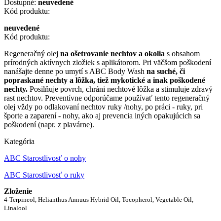
Dostupné:
neuvedené
Kód produktu:
neuvedené
Kód produktu:
Regeneračný olej
na ošetrovanie nechtov a okolia
s obsahom
prírodných aktívnych zložiek s aplikátorom. Pri väčšom poškodení
nanášajte denne po umytí s ABC Body Wash
na suché, či
popraskané nechty a lôžka, tiež mykotické a inak poškodené
nechty.
Posilňuje povrch, chráni nechtové lôžka a stimuluje zdravý
rast nechtov. Preventívne odporúčame používať tento regeneračný
olej vždy po odlakovaní nechtov ruky /nohy, po práci - ruky, pri
športe a zaparení - nohy, ako aj prevencia iných opakujúcich sa
poškodení (napr. z plavárne).
Kategória
ABC Starostlivosť o nohy
ABC Starostlivosť o ruky
Zloženie
4-Terpineol, Helianthus Annuus Hybrid Oil, Tocopherol, Vegetable Oil,
Linalool