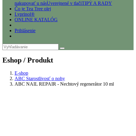
nakupovať u nás
Uverejnené v tlači
TIPY A RADY
Čo je Tea Tree olej
Lyprinol®
ONLINE KATALÓG
Prihlásenie
Eshop / Produkt
E-shop
ABC Starostlivosť o nohy
ABC NAIL REPAIR - Nechtový regenerátor 10 ml