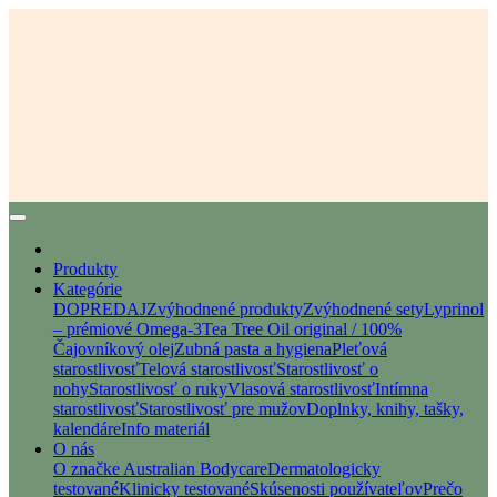
Produkty
Kategórie
DOPREDAJ
Zvýhodnené produkty
Zvýhodnené sety
Lyprinol
– prémiové Omega-3
Tea Tree Oil original / 100%
Čajovníkový olej
Zubná pasta a hygiena
Pleťová
starostlivosť
Telová starostlivosť
Starostlivosť o
nohy
Starostlivosť o ruky
Vlasová starostlivosť
Intímna
starostlivosť
Starostlivosť pre mužov
Doplnky, knihy, tašky,
kalendáre
Info materiál
O nás
O značke Australian Bodycare
Dermatologicky
testované
Klinicky testované
Skúsenosti používateľov
Prečo